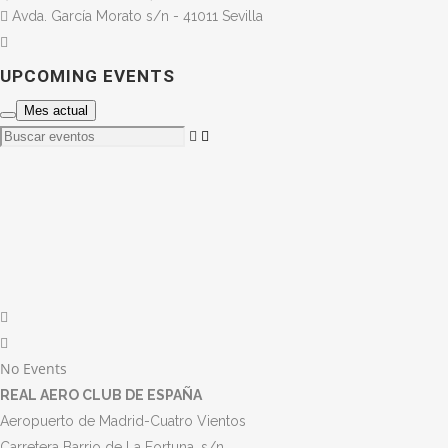
Avda. García Morato s/n - 41011 Sevilla
UPCOMING EVENTS
Mes actual
Buscar
eventos
No Events
REAL AERO CLUB DE ESPAÑA
Aeropuerto de Madrid-Cuatro Vientos
Carretera Barrio de La Fortuna, s/n