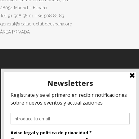
28054 Madrid – España
Tel: 91 508 58 01 – 91 508 81 83
general@realaeroclubdeespana.org
ÁREA PRIVADA
Aviso legal
REAL AERO CLUB
DE ESPAÑA
Política de
Aeropuerto de
privacidad
Madrid-Cuatro
Política de
Vientos
cookies
Carretera Barrio de
La Fortuna, s/n
Términos y
condiciones
28054 Madrid –