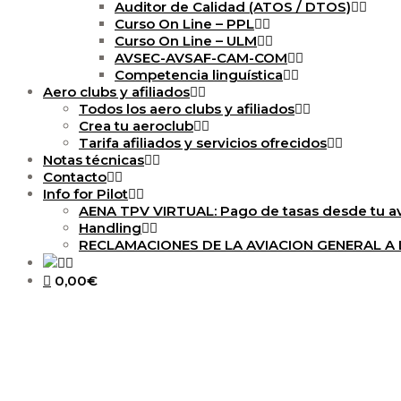
Auditor de Calidad (ATOS / DTOS)
Curso On Line – PPL
Curso On Line – ULM
AVSEC-AVSAF-CAM-COM
Competencia linguística
Aero clubs y afiliados
Todos los aero clubs y afiliados
Crea tu aeroclub
Tarifa afiliados y servicios ofrecidos
Notas técnicas
Contacto
Info for Pilot
AENA TPV VIRTUAL: Pago de tasas desde tu a
Handling
RECLAMACIONES DE LA AVIACION GENERAL 
0,00€