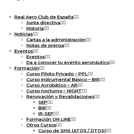
Real Aero Club de España
Junta directiva
Historia
Noticias
Cartas a la administración
Notas de prensa
Eventos
Eventos
Da a conocer tu evento aeronáutico
Formación
Curso Piloto Privado – PPL
Curso Instrumental Básico – BIR
Curso Acrobático – AR
Curso nocturno – NIGHT
Renovación y Revalidaciones
SEP
BIR
IR-SEP
Formación ON LINE
Otros Cursos
Curso de SMS (ATOS / DTOS)