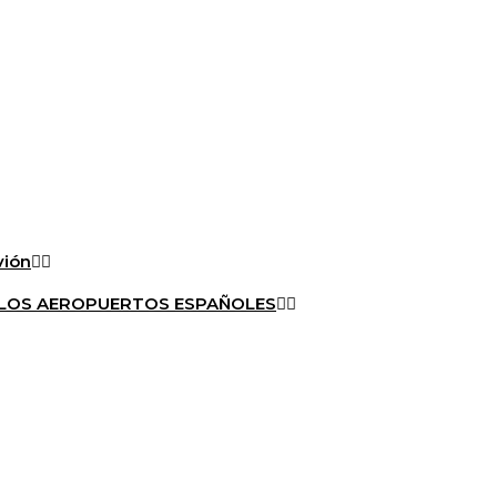
vión
A LOS AEROPUERTOS ESPAÑOLES