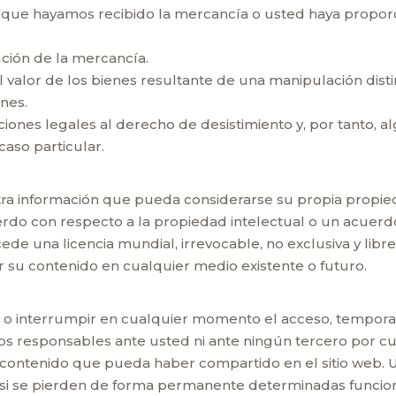
que hayamos recibido la mercancía o usted haya proporc
ción de la mercancía.
valor de los bienes resultante de una manipulación distin
enes.
iones legales al derecho de desistimiento y, por tanto, 
caso particular.
 otra información que pueda considerarse su propia propie
o con respecto a la propiedad intelectual o un acuerdo 
de una licencia mundial, irrevocable, no exclusiva y libre
uir su contenido en cualquier medio existente o futuro.
r o interrumpir en cualquier momento el acceso, tempora
s responsables ante usted ni ante ningún tercero por cua
r contenido que pueda haber compartido en el sitio web.
a si se pierden de forma permanente determinadas funcion