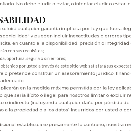
fiado. No debe eludir o evitar, o intentar eludir o evitar
NSABILIDAD
cluirá cualquier garantía implícita por ley que fuera ilegal
isponibilidad" y pueden incluir inexactitudes o errores 
lícita, en cuanto a la disponibilidad, precisión o integrid
rán con sus requisitos;
da, oportuna, segura o sin errores;
u obtenido por usted a través de este sitio web satisfará sus expectat
e o pretende constituir un asesoramiento jurídico, financi
l adecuado.
aplicarán en la medida máxima permitida por la ley aplicabl
que sería ilícito o ilegal para nosotros limitar o excluir
 o indirecto (incluyendo cualquier daño por pérdida de b
o a la propiedad o a los datos) incurridos por usted o po
dicional establezca expresamente lo contrario, nuestra r