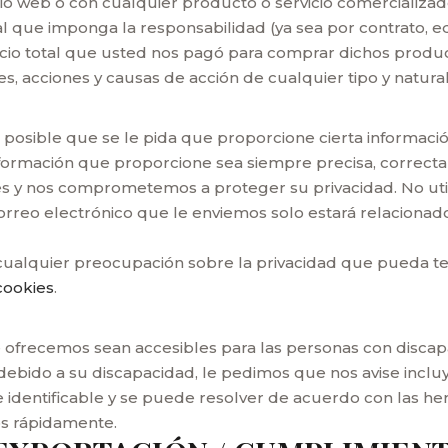
io web o con cualquier producto o servicio comercializado
 que imponga la responsabilidad (ya sea por contrato, eq
ecio total que usted nos pagó para comprar dichos productos
s, acciones y causas de acción de cualquier tipo y natura
 es posible que se le pida que proporcione cierta informa
formación que proporcione sea siempre precisa, correcta 
 y nos comprometemos a proteger su privacidad. No util
correo electrónico que le enviemos solo estará relacionad
ualquier preocupación sobre la privacidad que pueda te
cookies
.
recemos sean accesibles para las personas con discapac
 debido a su discapacidad, le pedimos que nos avise inc
 identificable y se puede resolver de acuerdo con las her
os rápidamente.