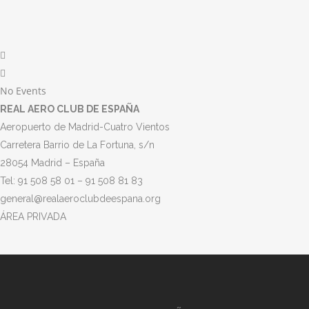
No Events
REAL AERO CLUB DE ESPAÑA
Aeropuerto de Madrid-Cuatro Vientos
Carretera Barrio de La Fortuna, s/n
28054 Madrid – España
Tel: 91 508 58 01 – 91 508 81 83
general@realaeroclubdeespana.org
ÁREA PRIVADA