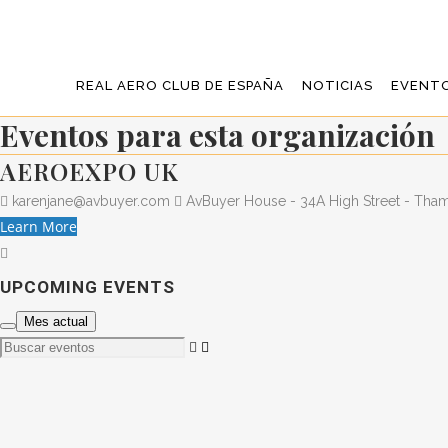
REAL AERO CLUB DE ESPAÑA
NOTICIAS
EVENT
Eventos para esta organización
AEROEXPO UK
karenjane@avbuyer.com
AvBuyer House - 34A High Street - Tham
Learn More
UPCOMING EVENTS
Mes actual
Buscar
eventos