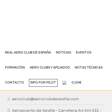
EVENTOS PARA ESTA
REAL AERO CLUB DE ESPAÑA
NOTICIAS
EVENTOS
ORGANIZACIÓN
FORMACIÓN
AERO CLUBS Y AFILIADOS
NOTAS TÉCNICAS
REAL AEROCLUB DE
CONTACTO
INFO FOR PILOT
0,00€
SEVILLA
aeroclub@aeroclubdesevilla.com
Aeropuerto de Sevilla - Carretera A4 Km 532 -