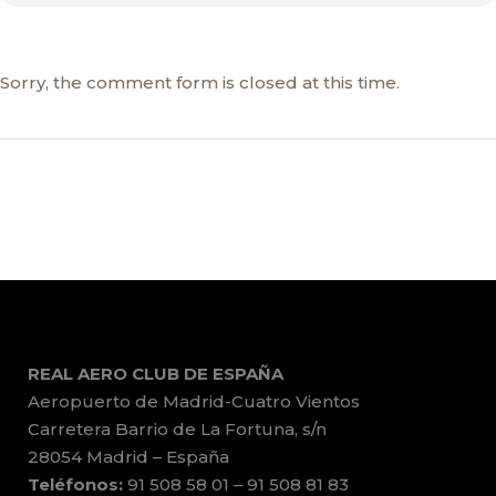
Sorry, the comment form is closed at this time.
REAL AERO CLUB DE ESPAÑA
Aeropuerto de Madrid-Cuatro Vientos
Carretera Barrio de La Fortuna, s/n
28054 Madrid – España
Teléfonos:
91 508 58 01 – 91 508 81 83