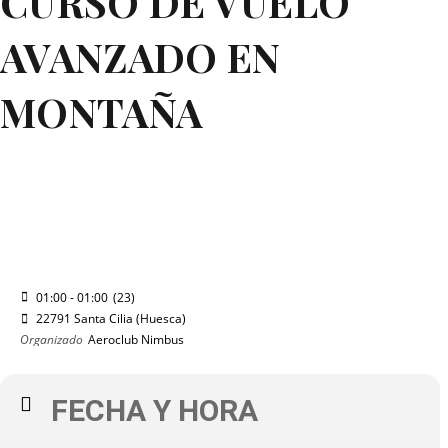
CURSO DE VUELO
AVANZADO EN
MONTAÑA
2020
DOM
LUN
23
17
AGO
CURSO DE VUELO AVANZADO EN
MONTAÑA
01:00 - 01:00
(23)
(GMT+02:00)
22791 Santa Cilia (Huesca)
Organizado
Aeroclub Nimbus
FECHA Y HORA