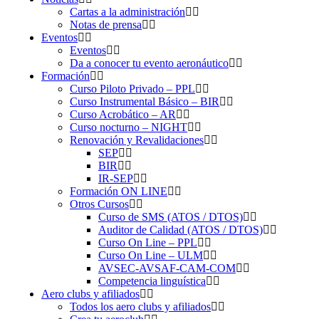
Cartas a la administración
Notas de prensa
Eventos
Eventos
Da a conocer tu evento aeronáutico
Formación
Curso Piloto Privado – PPL
Curso Instrumental Básico – BIR
Curso Acrobático – AR
Curso nocturno – NIGHT
Renovación y Revalidaciones
SEP
BIR
IR-SEP
Formación ON LINE
Otros Cursos
Curso de SMS (ATOS / DTOS)
Auditor de Calidad (ATOS / DTOS)
Curso On Line – PPL
Curso On Line – ULM
AVSEC-AVSAF-CAM-COM
Competencia linguística
Aero clubs y afiliados
Todos los aero clubs y afiliados