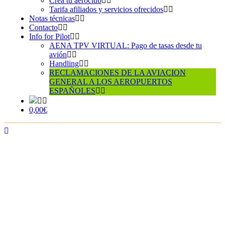
Crea tu aeroclub
Tarifa afiliados y servicios ofrecidos
Notas técnicas
Contacto
Info for Pilot
AENA TPV VIRTUAL: Pago de tasas desde tu
avión
Handling
RECLAMACIONES DE LA AVIACION
GENERAL A LOS AEROPUERTOS
ESPAÑOLES
0,00€