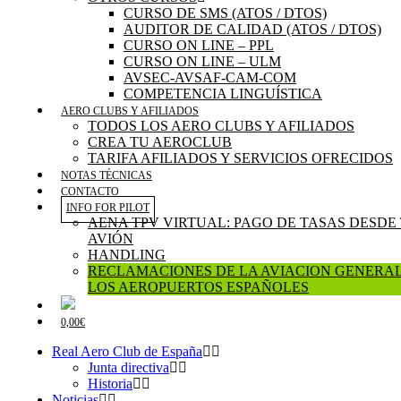
CURSO DE SMS (ATOS / DTOS)
AUDITOR DE CALIDAD (ATOS / DTOS)
CURSO ON LINE – PPL
CURSO ON LINE – ULM
AVSEC-AVSAF-CAM-COM
COMPETENCIA LINGUÍSTICA
AERO CLUBS Y AFILIADOS
TODOS LOS AERO CLUBS Y AFILIADOS
CREA TU AEROCLUB
TARIFA AFILIADOS Y SERVICIOS OFRECIDOS
NOTAS TÉCNICAS
CONTACTO
INFO FOR PILOT
AENA TPV VIRTUAL: PAGO DE TASAS DESDE
AVIÓN
HANDLING
RECLAMACIONES DE LA AVIACION GENERAL
LOS AEROPUERTOS ESPAÑOLES
0,00€
Real Aero Club de España
Junta directiva
Historia
Noticias