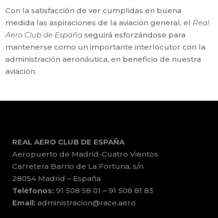
Con la satisfacción de ver cumplidas en buena
medida las aspiraciones de la aviación general, el
Real
Aero Club de España
seguirá esforzándose para
mantenerse como un importante interlocutor con la
administración aeronáutica, en beneficio de nuestra
aviación.
REAL AERO CLUB DE ESPAÑA
Aeropuerto de Madrid-Cuatro Vientos
Carretera Barrio de La Fortuna, s/n
28054 Madrid – España
Teléfonos:
91 508 58 01 – 91 508 81 83
Email:
administracion@race.aero