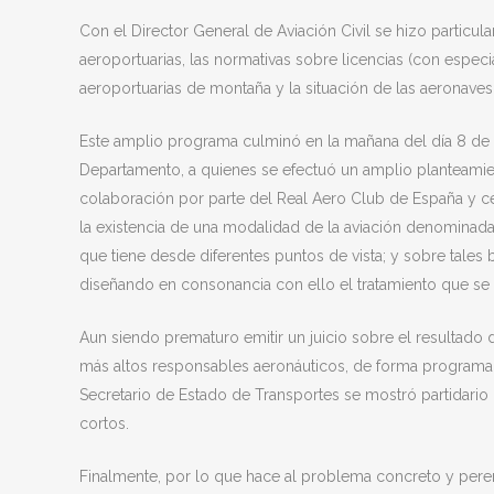
Con el Director General de Aviación Civil se hizo particul
aeroportuarias, las normativas sobre licencias (con especi
aeroportuarias de montaña y la situación de las aeronave
Este amplio programa culminó en la mañana del día 8 de 
Departamento, a quienes se efectuó un amplio planteamien
colaboración por parte del Real Aero Club de España y ce
la existencia de una modalidad de la aviación denominada 
que tiene desde diferentes puntos de vista; y sobre tale
diseñando en consonancia con ello el tratamiento que se d
Aun siendo prematuro emitir un juicio sobre el resultad
más altos responsables aeronáuticos, de forma programada 
Secretario de Estado de Transportes se mostró partidario 
cortos.
Finalmente, por lo que hace al problema concreto y perent