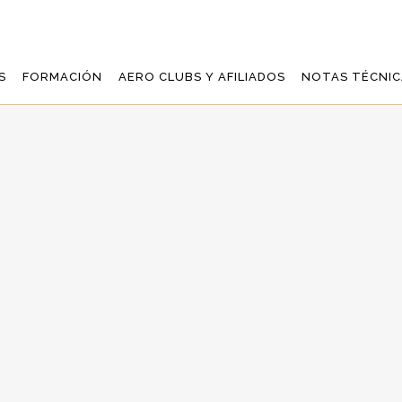
S
FORMACIÓN
AERO CLUBS Y AFILIADOS
NOTAS TÉCNIC
 REAL AERO CLUB