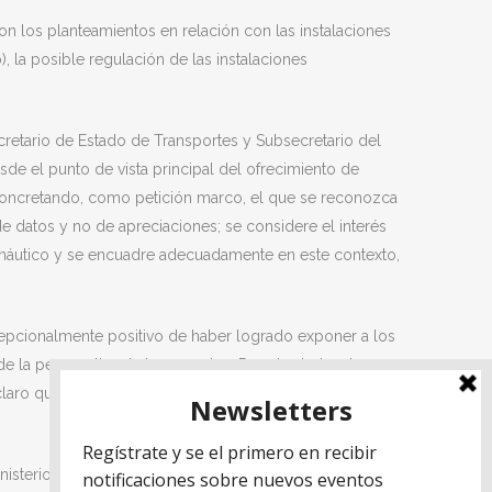
ron los planteamientos en relación con las instalaciones
, la posible regulación de las instalaciones
retario de Estado de Transportes y Subsecretario del
de el punto de vista principal del ofrecimiento de
, concretando, como petición marco, el que se reconozca
e datos y no de apreciaciones; se considere el interés
ronáutico y se encuadre adecuadamente en este contexto,
cepcionalmente positivo de haber logrado exponer a los
 la perspectiva de los usuarios. Por otro lado, el
 claro que las cosas no se pueden solucionar en plazos
isterio la posibilidad de hacer una interpretación más