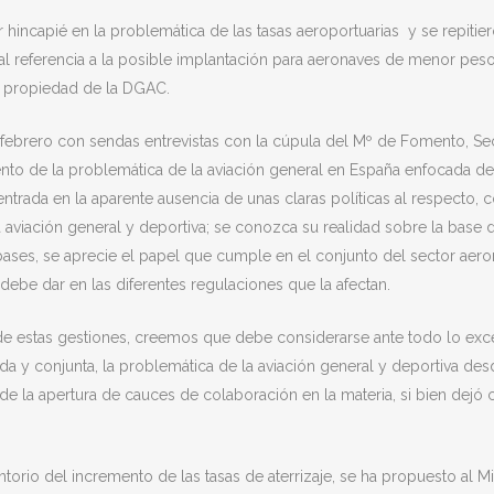
ar hincapié en la problemática de las tasas aeroportuarias y se repitie
al referencia a la posible implantación para aeronaves de menor peso)
s propiedad de la DGAC.
febrero con sendas entrevistas con la cúpula del Mº de Fomento, Sec
to de la problemática de la aviación general en España enfocada des
ntrada en la aparente ausencia de unas claras políticas al respecto
aviación general y deportiva; se conozca su realidad sobre la base d
s bases, se aprecie el papel que cumple en el conjunto del sector ae
ebe dar en las diferentes regulaciones que la afectan.
o de estas gestiones, creemos que debe considerarse ante todo lo ex
y conjunta, la problemática de la aviación general y deportiva desde
de la apertura de cauces de colaboración en la materia, si bien dejó
orio del incremento de las tasas de aterrizaje, se ha propuesto al Min