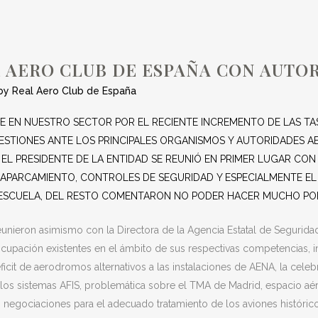
RIDADES AERONÁU
 AERO CLUB DE ESPAÑA CON AUTO
by
Real Aero Club de España
 EN NUESTRO SECTOR POR EL RECIENTE INCREMENTO DE LAS TAS
STIONES ANTE LOS PRINCIPALES ORGANISMOS Y AUTORIDADES A
 EL PRESIDENTE DE LA ENTIDAD SE REUNIÓ EN PRIMER LUGAR CO
 APARCAMIENTO, CONTROLES DE SEGURIDAD Y ESPECIALMENTE EL
E ESCUELA, DEL RESTO COMENTARON NO PODER HACER MUCHO POR
eunieron asimismo con la Directora de la Agencia Estatal de Seguridad
upación existentes en el ámbito de sus respectivas competencias, inf
ficit de aerodromos alternativos a las instalaciones de AENA, la celeb
e los sistemas AFIS, problemática sobre el TMA de Madrid, espacio a
las negociaciones para el adecuado tratamiento de los aviones histórico