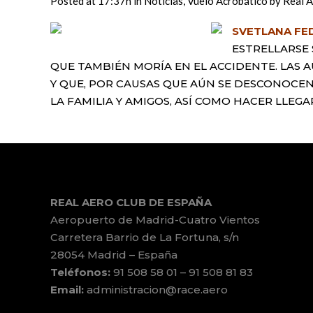
Posted at 17:37h
in
Noticias
,
Vuelo Acrobático
by
Real A
SVETLANA F
ESTRELLARSE
QUE TAMBIÉN MORÍA EN EL ACCIDENTE. LAS
Y QUE, POR CAUSAS QUE AÚN SE DESCONOCEN,
LA FAMILIA Y AMIGOS, ASÍ COMO HACER LLE
REAL AERO CLUB DE ESPAÑA
Aeropuerto de Madrid-Cuatro Vientos
Carretera Barrio de La Fortuna, s/n
28054 Madrid – España
Teléfonos:
91 508 58 01 – 91 508 81 83
Email:
administracion@race.aero