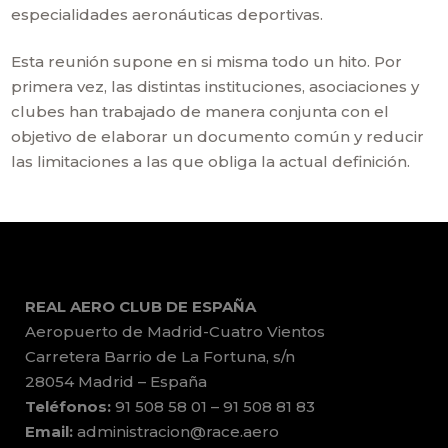
especialidades aeronáuticas deportivas.
Esta reunión supone en si misma todo un hito. Por
primera vez, las distintas instituciones, asociaciones y
clubes han trabajado de manera conjunta con el
objetivo de elaborar un documento común y reducir
las limitaciones a las que obliga la actual definición.
REAL AERO CLUB DE ESPAÑA
Aeropuerto de Madrid-Cuatro Vientos
Carretera Barrio de La Fortuna, s/n
28054 Madrid – España
Teléfonos:
91 508 58 01 – 91 508 81 83
Email:
administracion@race.aero