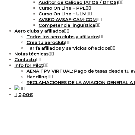
Auditor de Calidad (ATOS / DTOS)
Curso On Line – PPL
Curso On Line – ULM
AVSEC-AVSAF-CAM-COM
Competencia linguística
Aero clubs y afiliados
Todos los aero clubs y afiliados
Crea tu aeroclub
Tarifa afiliados y servicios ofrecidos
Notas técnicas
Contacto
Info for Pilot
AENA TPV VIRTUAL: Pago de tasas desde tu a
Handling
RECLAMACIONES DE LA AVIACION GENERAL 
0,00€