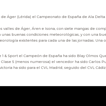
dad de Áger (Lérida) el Campeonato de España de Ala Delta
s valles de Áger, Áren e Isona, con siete mangas de competi
n unas buenas condiciones meteorológicas, y con una bue
eorología existentes para cada una de las jornadas. Una 
ase 1 & Sport el Campeón de España ha sido Blay Olmos Que
la Clase 5 (menos numerosa) el vencedor ha sido Carlos
a victoria ha sido para el CVL Madrid, seguido del CVL Cádi