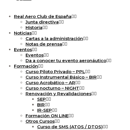
Real Aero Club de España
Junta directiva
Historia
Noticias
Cartas a la administración
Notas de prensa
Eventos
Eventos
Da a conocer tu evento aeronáutico
Formación
Curso Piloto Privado – PPL
Curso Instrumental Básico – BIR
Curso Acrobático – AR
Curso nocturno – NIGHT
Renovación y Revalidaciones
SEP
BIR
IR-SEP
Formación ON LINE
Otros Cursos
Curso de SMS (ATOS / DTOS)