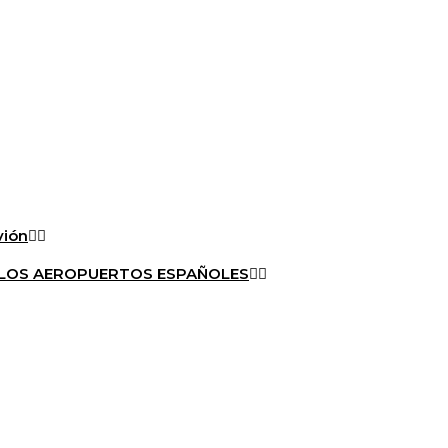
vión
A LOS AEROPUERTOS ESPAÑOLES