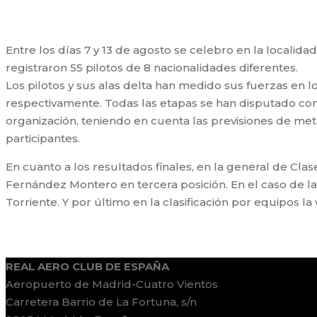
Entre los días 7 y 13 de agosto se celebro en la locali
registraron 55 pilotos de 8 nacionalidades diferentes.
Los pilotos y sus alas delta han medido sus fuerzas en lo
respectivamente. Todas las etapas se han disputado co
organización, teniendo en cuenta las previsiones de met
participantes.
En cuanto a los resultados finales, en la general de Cl
Fernández Montero en tercera posición. En el caso de 
Torriente. Y por último en la clasificación por equipos l
REAL AERO CLUB DE ESPAÑA
Aeropuerto de Madrid-Cuatro Vientos
Carretera Barrio de La Fortuna, s/n