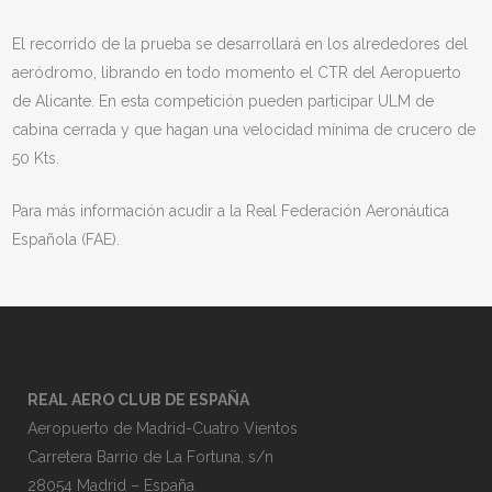
El recorrido de la prueba se desarrollará en los alrededores del
aeródromo, librando en todo momento el CTR del Aeropuerto
de Alicante. En esta competición pueden participar ULM de
cabina cerrada y que hagan una velocidad mínima de crucero de
50 Kts.
Para más información acudir a la Real Federación Aeronáutica
Española (FAE).
REAL AERO CLUB DE ESPAÑA
Aeropuerto de Madrid-Cuatro Vientos
Carretera Barrio de La Fortuna, s/n
28054 Madrid – España