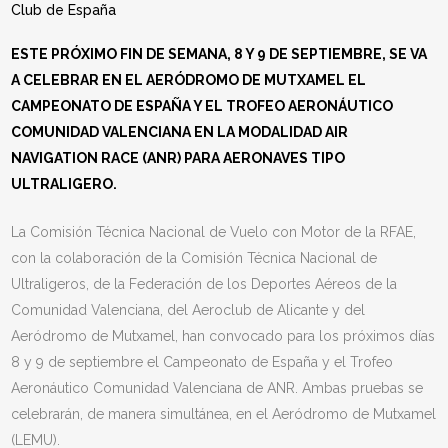
Club de España
ESTE PRÓXIMO FIN DE SEMANA, 8 Y 9 DE SEPTIEMBRE, SE VA
A CELEBRAR EN EL AERÓDROMO DE MUTXAMEL EL
CAMPEONATO DE ESPAÑA Y EL TROFEO AERONÁUTICO
COMUNIDAD VALENCIANA EN LA MODALIDAD AIR
NAVIGATION RACE (ANR) PARA AERONAVES TIPO
ULTRALIGERO.
La Comisión Técnica Nacional de Vuelo con Motor de la RFAE,
con la colaboración de la Comisión Técnica Nacional de
Ultraligeros, de la Federación de los Deportes Aéreos de la
Comunidad Valenciana, del Aeroclub de Alicante y del
Aeródromo de Mutxamel, han convocado para los próximos días
8 y 9 de septiembre el Campeonato de España y el Trofeo
Aeronáutico Comunidad Valenciana de ANR. Ambas pruebas se
celebrarán, de manera simultánea, en el Aeródromo de Mutxamel
(LEMU).