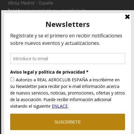
28054 Madrid – España
Teléfonos:
91 508 58 01 – 91 508 81 83
Email:
administracion@race.aero
Aviso lega
Política de privacida
Política de cookie
Términos y condicione