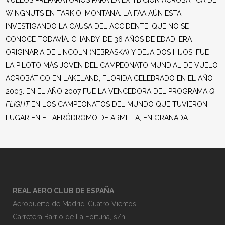
VUELOS PREPARATORIOS PARA LA EXHIBICIÓN ACROBÁTICA DE
WINGNUTS EN TARKIO, MONTANA. LA FAA AÚN ESTA
INVESTIGANDO LA CAUSA DEL ACCIDENTE, QUE NO SE
CONOCE TODAVÍA. CHANDY, DE 36 AÑÓS DE EDAD, ERA
ORIGINARIA DE LINCOLN (NEBRASKA) Y DEJA DOS HIJOS. FUE
LA PILOTO MÁS JOVEN DEL CAMPEONATO MUNDIAL DE VUELO
ACROBÁTICO EN LAKELAND, FLORIDA CELEBRADO EN EL AÑO
2003. EN EL AÑO 2007 FUE LA VENCEDORA DEL PROGRAMA
Q
FLIGHT
EN LOS CAMPEONATOS DEL MUNDO QUE TUVIERON
LUGAR EN EL AERÓDROMO DE ARMILLA, EN GRANADA.
REAL AERO CLUB DE ESPAÑA
Aeropuerto de Madrid-Cuatro Vientos
Carretera Barrio de La Fortuna, s/n