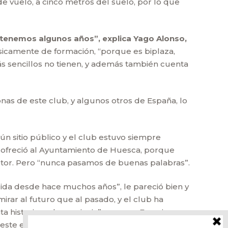
 vuelo, a cinco metros del suelo, por lo que
 tenemos algunos años”, explica Yago Alonso,
ásicamente de formación, “porque es biplaza,
ás sencillos no tienen, y además también cuenta
as de este club, y algunos otros de España, lo
n sitio público y el club estuvo siempre
se ofreció al Ayuntamiento de Huesca, porque
motor. Pero “nunca pasamos de buenas palabras”.
da desde hace muchos años”, le pareció bien y
rar al futuro que al pasado, y el club ha
istoria en la provincia”, asegura Ferreira.
este es el final más digno que se le puede dar”.