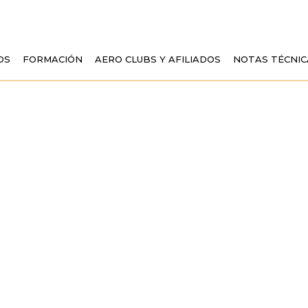
OS
FORMACIÓN
AERO CLUBS Y AFILIADOS
NOTAS TÉCNIC
 NIMBUS CEDE UN
IÓN EN UNA ROTO
CILIA