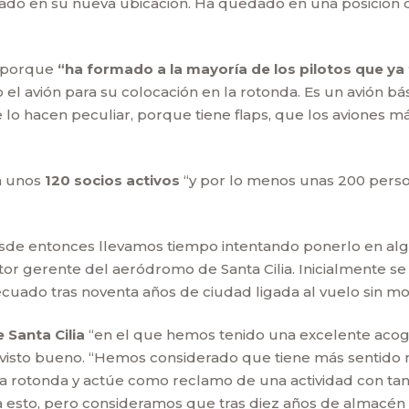
do en su nueva ubicación. Ha quedado en una posición de
, porque
“ha formado a la mayoría de los pilotos que ya
o el avión para su colocación en la rotonda. Es un avión b
 lo hacen peculiar, porque tiene flaps, que los aviones m
n unos
120 socios activos
“y por lo menos unas 200 person
esde entonces llevamos tiempo intentando ponerlo en algú
ector gerente del aeródromo de Santa Cilia. Inicialmente 
ecuado tras noventa años de ciudad ligada al vuelo sin 
 Santa Cilia
“en el que hemos tenido una excelente acogi
u visto bueno. “Hemos considerado que tiene más sentido mi
rotonda y actúe como reclamo de una actividad con tanta h
ra esto, pero consideramos que tras diez años de almacén 