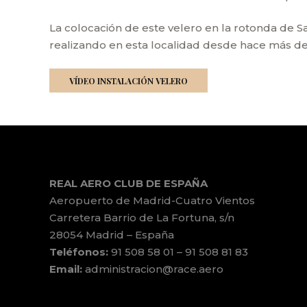
La colocación de este velero en la rotonda de Sa
realizando en esta localidad desde hace más de
VÍDEO INSTALACIÓN VELERO
REAL AERO CLUB DE ESPAÑA
Aeropuerto de Madrid-Cuatro Vientos
Carretera Barrio de La Fortuna, s/n
28054 Madrid – España
Teléfonos:
91 508 58 01 – 91 508 81 83
Email:
administracion@race.aero