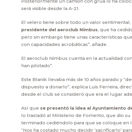
Posteriormente un camión con grúa lo ha coloca
será visible desde la A-21.
El velero tiene sobre todo un valor sentimental
presidente del aeroclub Nimbus
, que ha cedid
pero sin embargo tiene unas características que
con capacidades acrobáticas”, añade.
El aeroclub Nimbus cuenta en la actualidad co
han pilotado”.
Este Blanik llevaba más de 10 años parado y “d
dispuesto a donarlo”, explica Luis Ferreira, dir
desde el club se consideró que era el lugar ad
Así que
se presentó la idea al Ayuntamiento de
lo trasladó al Ministerio de Fomento, que dio s
terminado cediéndolo para que se coloque en la 
“Nos ha costado mucho decidir ‘sacrificarlo’ pa