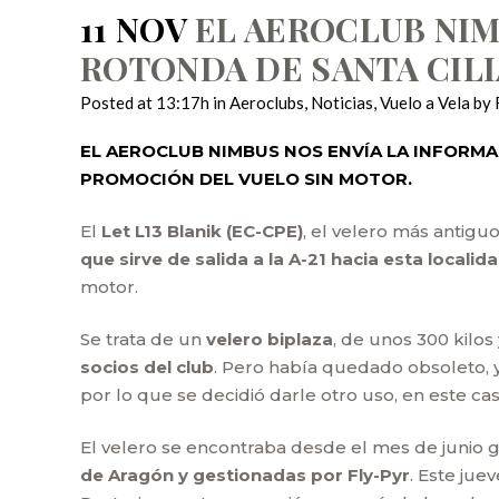
11 NOV
EL AEROCLUB NIM
ROTONDA DE SANTA CILI
Posted at 13:17h
in
Aeroclubs
,
Noticias
,
Vuelo a Vela
by
EL AEROCLUB NIMBUS NOS ENVÍA LA INFORMAC
PROMOCIÓN DEL VUELO SIN MOTOR.
El
Let L13 Blanik (EC-CPE)
, el velero más antigu
que sirve de salida a la A-21 hacia esta localid
motor.
Se trata de un
velero biplaza
, de unos 300 kilos
socios del club
. Pero había quedado obsoleto, 
por lo que se decidió darle otro uso, en este c
El velero se encontraba desde el mes de junio
de Aragón y gestionadas por Fly-Pyr
. Este jue