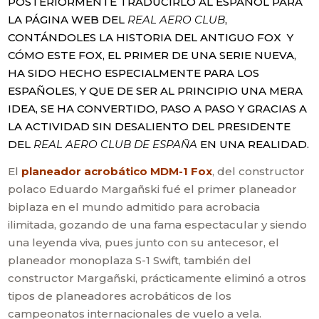
POSTERIORMENTE TRADUCIRLO AL ESPAÑOL PARA
LA PÁGINA WEB DEL
REAL AERO CLUB
,
CONTÁNDOLES LA HISTORIA DEL ANTIGUO FOX Y
CÓMO ESTE FOX, EL PRIMER DE UNA SERIE NUEVA,
HA SIDO HECHO ESPECIALMENTE PARA LOS
ESPAÑOLES, Y QUE DE SER AL PRINCIPIO UNA MERA
IDEA, SE HA CONVERTIDO, PASO A PASO Y GRACIAS A
LA ACTIVIDAD SIN DESALIENTO DEL PRESIDENTE
DEL
REAL AERO CLUB DE ESPAÑA
EN UNA REALIDAD.
El
planeador acrobático MDM-1 Fox
, del constructor
polaco Eduardo Margañski fué el primer planeador
biplaza en el mundo admitido para acrobacia
ilimitada, gozando de una fama espectacular y siendo
una leyenda viva, pues junto con su antecesor, el
planeador monoplaza S-1 Swift, también del
constructor Margañski, prácticamente eliminó a otros
tipos de planeadores acrobáticos de los
campeonatos internacionales de vuelo a vela.