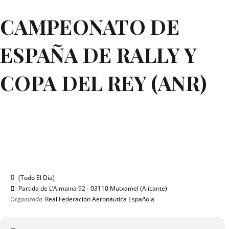
CAMPEONATO DE
ESPAÑA DE RALLY Y
COPA DEL REY (ANR)
2021
DOM
VIE
03
01
OCT
CAMPEONATO DE ESPAÑA DE
RALLY Y COPA DEL REY (ANR)
(Todo El Día)
(GMT+02:00)
Partida de L’Almaina 92 - 03110 Mutxamel (Alicante)
Organizado
Real Federación Aeronáutica Española