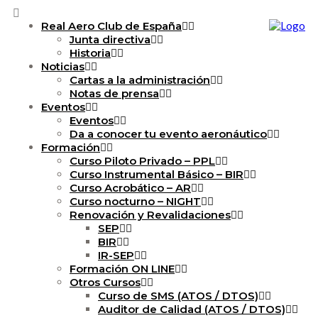
Real Aero Club de España
Junta directiva
Historia
Noticias
Cartas a la administración
Notas de prensa
Eventos
Eventos
Da a conocer tu evento aeronáutico
Formación
Curso Piloto Privado – PPL
Curso Instrumental Básico – BIR
Curso Acrobático – AR
Curso nocturno – NIGHT
Renovación y Revalidaciones
SEP
BIR
IR-SEP
Formación ON LINE
Otros Cursos
Curso de SMS (ATOS / DTOS)
Auditor de Calidad (ATOS / DTOS)