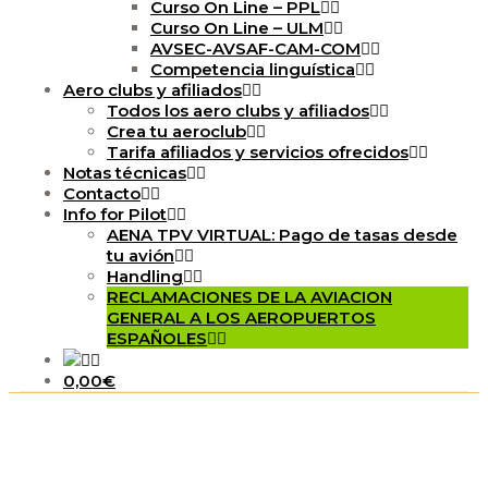
Curso On Line – PPL
Curso On Line – ULM
AVSEC-AVSAF-CAM-COM
Competencia linguística
Aero clubs y afiliados
Todos los aero clubs y afiliados
Crea tu aeroclub
Tarifa afiliados y servicios ofrecidos
Notas técnicas
Contacto
Info for Pilot
AENA TPV VIRTUAL: Pago de tasas desde
tu avión
Handling
RECLAMACIONES DE LA AVIACION
GENERAL A LOS AEROPUERTOS
ESPAÑOLES
0,00€