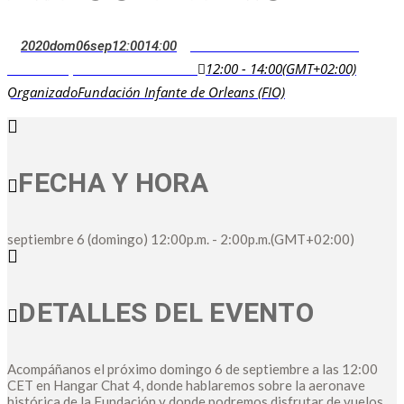
2020
dom
06
sep
12:00
14:00
RADIALES A TRAVÉS DE LA
12:00 - 14:00
(GMT+02:00)
HISTORIA; UN DÍA CON LA FIO
Organizado
Fundación Infante de Orleans (FIO)
FECHA Y HORA
septiembre 6 (domingo)
12:00p.m.
-
2:00p.m.
(GMT+02:00)
DETALLES DEL EVENTO
Acompáñanos el próximo domingo 6 de septiembre a las 12:00
CET en Hangar Chat 4, donde hablaremos sobre la aeronave
histórica de la Fundación y donde podremos disfrutar de vuelos