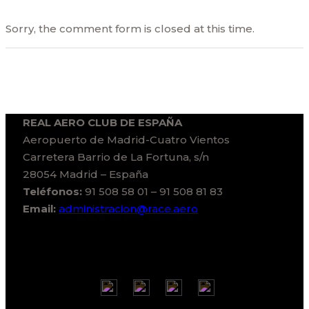
Sorry, the comment form is closed at this time.
REAL AERO CLUB DE ESPAÑA
Aeropuerto de Madrid-Cuatro Vientos
Carretera Barrio de La Fortuna, s/n
28054 Madrid – España
Teléfonos:
91 508 58 01 – 91 508 81 83
Email:
administracion@race.aero