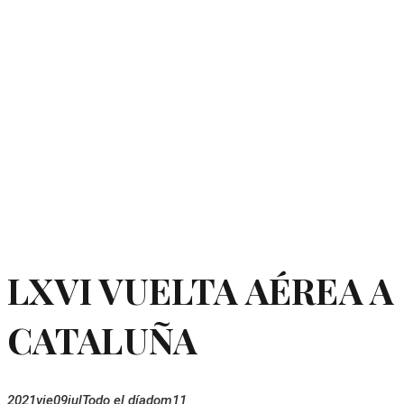
LXVI VUELTA AÉREA A
CATALUÑA
2021
vie
09
jul
Todo el día
dom
11
LXVI VUELTA AÉREA A