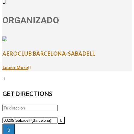
ORGANIZADO
AEROCLUB BARCELONA-SABADELL
Learn More
GET DIRECTIONS
Address
-
LXVI
Destination
VUELTA
Address
AÉREA
-