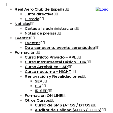
Real Aero Club de España
Junta directiva
Historia
Noticias
Cartas a la administración
Notas de prensa
Eventos
Eventos
Da a conocer tu evento aeronáutico
Formación
Curso Piloto Privado – PPL
Curso Instrumental Básico – BIR
Curso Acrobático – AR
Curso nocturno – NIGHT
Renovación y Revalidaciones
SEP
BIR
IR-SEP
Formación ON LINE
Otros Cursos
Curso de SMS (ATOS / DTOS)
Auditor de Calidad (ATOS / DTOS)