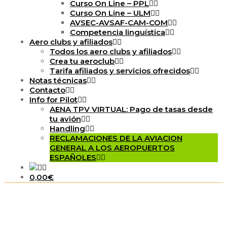
Curso On Line – PPL
Curso On Line – ULM
AVSEC-AVSAF-CAM-COM
Competencia linguística
Aero clubs y afiliados
Todos los aero clubs y afiliados
Crea tu aeroclub
Tarifa afiliados y servicios ofrecidos
Notas técnicas
Contacto
Info for Pilot
AENA TPV VIRTUAL: Pago de tasas desde
tu avión
Handling
RECLAMACIONES DE LA AVIACION
GENERAL A LOS AEROPUERTOS
ESPAÑOLES
0,00€