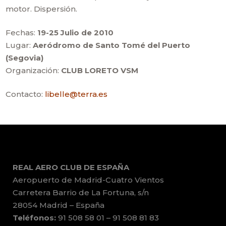
motor. Dispersión.
Fechas:
19-25 Julio de 2010
Lugar:
Aeródromo de Santo Tomé del Puerto
(Segovia)
Organización:
CLUB LORETO VSM
Contacto:
libelle@terra.es
REAL AERO CLUB DE ESPAÑA
Aeropuerto de Madrid-Cuatro Vientos
Carretera Barrio de La Fortuna, s/n
28054 Madrid – España
Teléfonos:
91 508 58 01 – 91 508 81 83