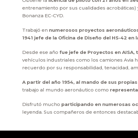
Obtiene la
licencia de piloto con 21 años en Se
entrenamiento por sus cualidades acrobáticas)
Bonanza EC-CYD.
Trabajó en
numerosos proyectos aeronáuticos (
1941 jefe de la Oficina de Diseño del HS-42 en 
Desde ese año
fue jefe de Proyectos en AISA, t
vehículos industriales como los camiones Avia 
recuerdo por su responsabilidad, tenacidad, am
A partir del año 1954, al mando de sus propia
trabajo al mundo aeronáutico como
representa
Disfrutó mucho
participando en numerosas oca
leyenda. Sus compañeros de entonces destacaban