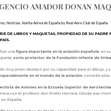
LGENCIO AMADOR DONAN MAQU
res
,
Noticias
,
Vuelta Aérea de España
by
Real Aero Club de España
RIE DE LIBROS Y MAQUETAS, PROPIEDAD DE SU PADRE
PAÍS.
 fue una
figura importante en la aviación española
, en s
spania,
socio protector de la Fundación Infante de Orle
de muy joven destacó por su capacidad para el dibujo, y 
 especialmente en el mundo de la aviación
, convirtió est
yectista de Aviones en la Escuela Superior de Aerotecni
ica con el profesor don Emilio Herrera. Desde ese mo
 en España.