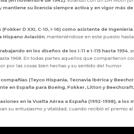
villa (en noviembre de 1942)
, volando con un DH Moth (u
 y
mantiene su licencia siempre activa y en vigor más de
Fokker D XXI, C-10, I-16) como asistente de Ingeniería
la Hispano Aviación
, manteniéndose en este puesto hasta 
rabajando en los diseños de los I-11 e I-115 hasta 1954
, 
hasta 1968. En todas partes aquellos que compartieron 
or por las cosas bien hechas y su sentido del humor.
s compañías (Teyco Hispania, Tecnavia Ibérica y Beechcr
nte en España para Boeing, Fokker, Litton y Beechcraft
siones en la Vuelta Aérea a España (1992-1998), a lo
 su entusiasmo y vitalidad, cuando recibió el premio al 