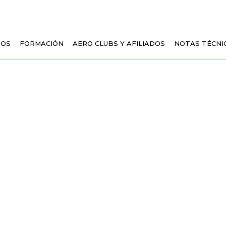
TOS
FORMACIÓN
AERO CLUBS Y AFILIADOS
NOTAS TÉCNI
DE FULGENCIO A
LIBROS AL REAL 
ESPAÑA