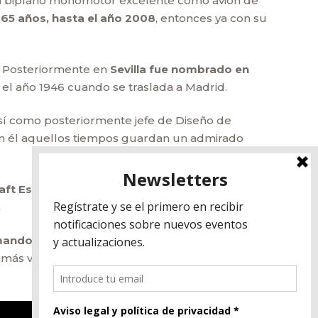
n biplano monomotor excelente como avión de
 65 años, hasta el año 2008
, entonces ya con su
. Posteriormente en
Sevilla fue nombrado en
el año 1946 cuando se traslada a Madrid.
así como posteriormente jefe de Diseño de
con él aquellos tiempos guardan un admirado
aft Española)
, dedica parte de su actividad y
.
s mandos de su Bonanza EC-CYD
, donde era una
más veterano de la Vuelta, con sus 77 años.