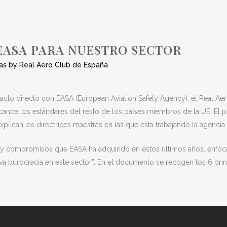
SECTOR
EASA PARA NUESTRO SECTOR
as
by
Real Aero Club de España
acto directo con EASA (European Aviation Safety Agency), el Real Ae
alcance los estándares del resto de los países miembros de la UE. El
plican las directrices maestras en las que está trabajando la agencia
 y compromisos que EASA ha adquirido en estos últimos años, enfocad
iva burocracia en este sector”. En el documento se recogen los 6 prin