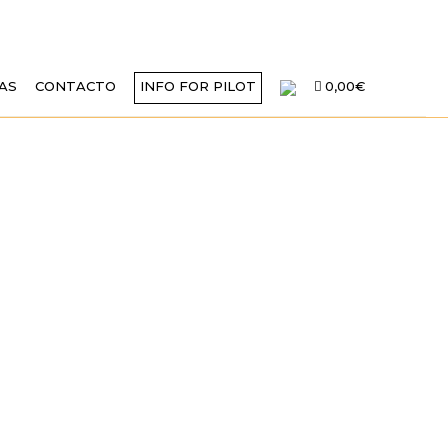
AS
CONTACTO
INFO FOR PILOT
0,00€
«MI AVIÓN
LO, EN LAS
ROCLUB