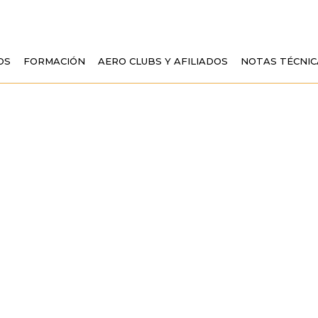
OS
FORMACIÓN
AERO CLUBS Y AFILIADOS
NOTAS TÉCNIC
CIÓN DEL LIBRO 
DE MARIO CASTIL
LACIONES DEL AE