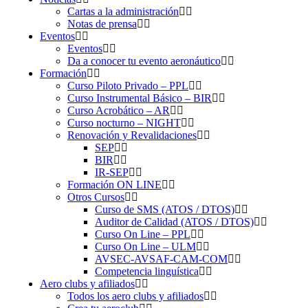
Cartas a la administración
Notas de prensa
Eventos
Eventos
Da a conocer tu evento aeronáutico
Formación
Curso Piloto Privado – PPL
Curso Instrumental Básico – BIR
Curso Acrobático – AR
Curso nocturno – NIGHT
Renovación y Revalidaciones
SEP
BIR
IR-SEP
Formación ON LINE
Otros Cursos
Curso de SMS (ATOS / DTOS)
Auditor de Calidad (ATOS / DTOS)
Curso On Line – PPL
Curso On Line – ULM
AVSEC-AVSAF-CAM-COM
Competencia linguística
Aero clubs y afiliados
Todos los aero clubs y afiliados