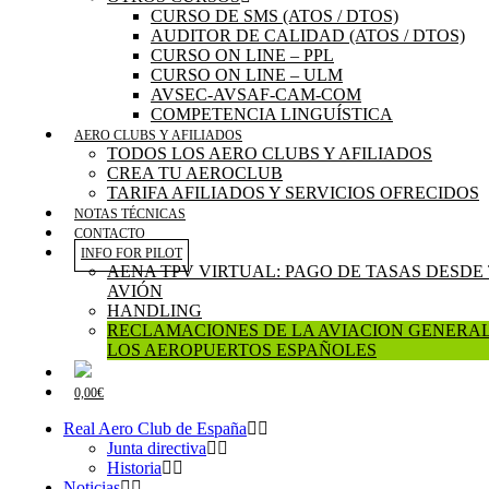
CURSO DE SMS (ATOS / DTOS)
AUDITOR DE CALIDAD (ATOS / DTOS)
CURSO ON LINE – PPL
CURSO ON LINE – ULM
AVSEC-AVSAF-CAM-COM
COMPETENCIA LINGUÍSTICA
AERO CLUBS Y AFILIADOS
TODOS LOS AERO CLUBS Y AFILIADOS
CREA TU AEROCLUB
TARIFA AFILIADOS Y SERVICIOS OFRECIDOS
NOTAS TÉCNICAS
CONTACTO
INFO FOR PILOT
AENA TPV VIRTUAL: PAGO DE TASAS DESDE
AVIÓN
HANDLING
RECLAMACIONES DE LA AVIACION GENERAL
LOS AEROPUERTOS ESPAÑOLES
0,00€
Real Aero Club de España
Junta directiva
Historia
Noticias