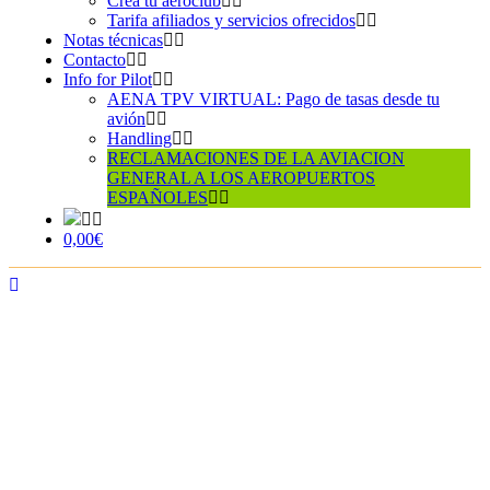
Crea tu aeroclub
Tarifa afiliados y servicios ofrecidos
Notas técnicas
Contacto
Info for Pilot
AENA TPV VIRTUAL: Pago de tasas desde tu
avión
Handling
RECLAMACIONES DE LA AVIACION
GENERAL A LOS AEROPUERTOS
ESPAÑOLES
0,00€