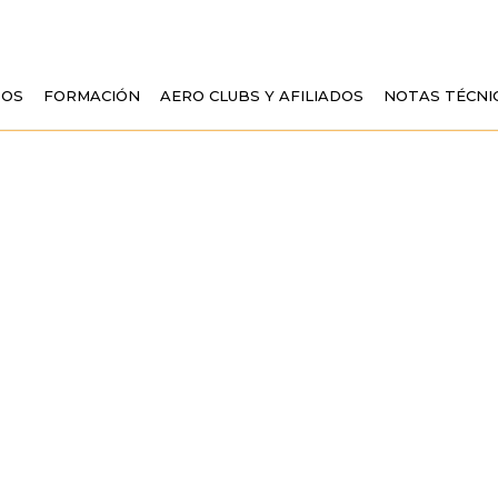
TOS
FORMACIÓN
AERO CLUBS Y AFILIADOS
NOTAS TÉCNI
LO DE CONFERENCI
N AÉREA DE LA 
VALENCIANA