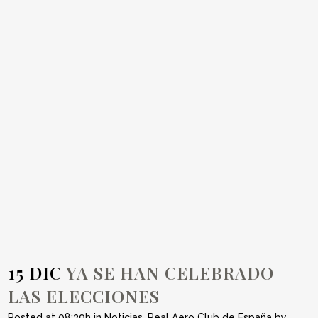
YA SE HAN
CELEBRADO LAS
ELECCIONES
15 DIC
YA SE HAN CELEBRADO
LAS ELECCIONES
Posted at 08:39h
in
Noticias
,
Real Aero Club de España
by