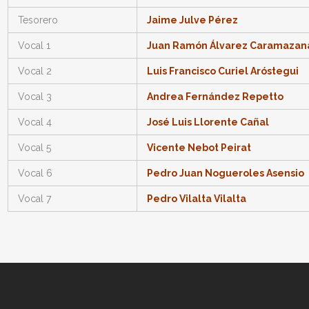
Tesorero
Jaime Julve Pérez
Vocal 1
Juan Ramón Álvarez Caramazan
Vocal 2
Luis Francisco Curiel Aróstegui
Vocal 3
Andrea Fernández Repetto
Vocal 4
José Luis Llorente Cañal
Vocal 5
Vicente Nebot Peirat
Vocal 6
Pedro Juan Nogueroles Asensio
Vocal 7
Pedro Vilalta Vilalta