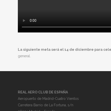
La siguiente meta será el 14 de diciembre para celeb
general.
REAL AERO CLUB DE ESPAÑA
Aeropuerto de Madrid-Cuatro Vientos
Carretera Barrio de La Fortuna, s/n