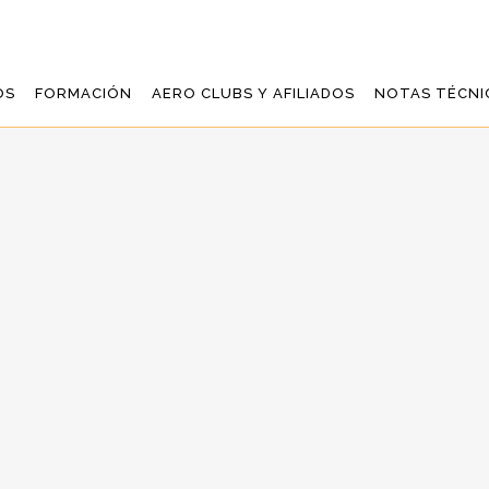
OS
FORMACIÓN
AERO CLUBS Y AFILIADOS
NOTAS TÉCNI
O DE LA AXARQUÍ