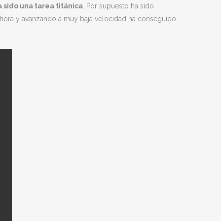
a sido una tarea titánica
. Por supuesto ha sido
or hora y avanzando a muy baja velocidad ha conseguido