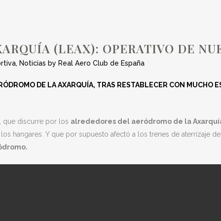
PERATIVO DE NUE
ARQUÍA (LEAX): OPERATIVO DE NU
rtiva
,
Noticias
by
Real Aero Club de España
ERÓDROMO DE LA AXARQUÍA, TRAS RESTABLECER CON MUCHO 
, que discurre por los
alrededores del aeródromo de la Axarquía
y los hangares. Y que por supuesto afectó a los trenes de aterrizaje d
ródromo.