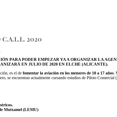
C.A.L.L. 2020
A.L.L. 2020
a
IÓN PARA PODER EMPEZAR YA A ORGANIZAR LA AGEND
IZARÁ EN JULIO DE 2020 EN ELCHE (ALICANTE).
ción, es el de
fomentar la aviación en los menores de 10 a 17 años
. 
tercero, se encuentran actualmente cursando estudios de Piloto Comercia
éricos.
ol de Mutxamel (LEMU)
.