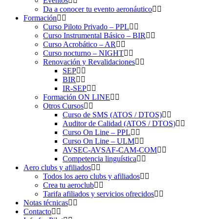
Eventos
Da a conocer tu evento aeronáutico
Formación
Curso Piloto Privado – PPL
Curso Instrumental Básico – BIR
Curso Acrobático – AR
Curso nocturno – NIGHT
Renovación y Revalidaciones
SEP
BIR
IR-SEP
Formación ON LINE
Otros Cursos
Curso de SMS (ATOS / DTOS)
Auditor de Calidad (ATOS / DTOS)
Curso On Line – PPL
Curso On Line – ULM
AVSEC-AVSAF-CAM-COM
Competencia linguística
Aero clubs y afiliados
Todos los aero clubs y afiliados
Crea tu aeroclub
Tarifa afiliados y servicios ofrecidos
Notas técnicas
Contacto