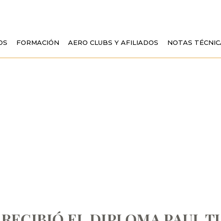
OS
FORMACIÓN
AERO CLUBS Y AFILIADOS
NOTAS TÉCNIC
OBA RECIBIÓ EL 
TISSANDIER
RECIBIÓ EL DIPLOMA PAUL T