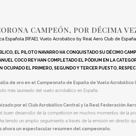
A VEZ, EN EL CEV
ORONA CAMPEÓN, POR DÉCIMA VEZ,
ca Española [RFAE]
,
Vuelo Acrobático
by
Real Aero Club de España
PÚBLICO, EL PILOTO NAVARRO HA CONQUISTADO SU DÉCIMO CA
ANUEL COCO REY HAN COMPLETADO EL PÓDIUM EN LA CATEGORÍ
HAN OCUPADO EL PRIMERO, SEGUNDO Y TERCER PUESTO, RESPE
alla de oro en el Campeonato de España de Vuelo Acrobático (C
piloto más laureado del vuelo acrobático en España.
izado por el Club Acrobático Central y la Real Federación Ae
el buen desarrollo de la competición en muchos momentos de la pru
a tenido un amplio seguimiento a través de la emisión en directo qu
s ahora un espectacular resumen del campeonato.