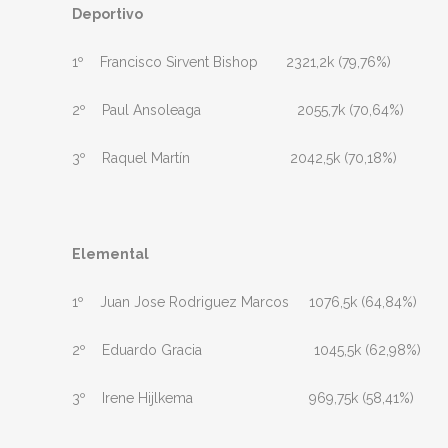
Deportivo
1º Francisco Sirvent Bishop 2321,2k (79,76%)
2º Paul Ansoleaga 2055,7k (70,64%)
3º Raquel Martín 2042,5k (70,18%)
Elemental
1º Juan Jose Rodriguez Marcos 1076,5k (64,84%)
2º Eduardo Gracia 1045,5k (62,98%)
3º Irene Hijlkema 969,75k (58,41%)