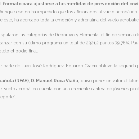
 formato para ajustarse a las medidas de prevención del covid
 Aunque eso no ha impedido que los aficionados al vuelo acrobático 
e este, ha acercado toda la emoción y adrenalina del vuelo acrobátic
isputaron las categorías de Deportivo y Elemental el fin de semana de
lcanzar con su último programa un total de 2321,2 puntos 79,76%. Pau
etó el podio final.
r parte de Juan José Rodríguez. Eduardo Gracia obtuvo la segunda pos
añola (RFAE), D. Manuel Roca Viaña,
quiso poner en valor el talen
 vuelo acrobático cuenta con una creciente cantera de jóvenes pilot
eporte”.