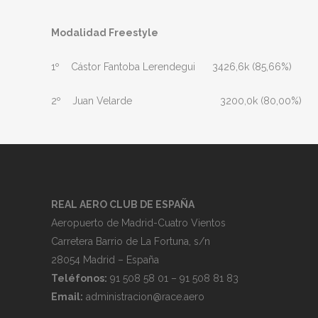
Modalidad Freestyle
1º Cástor Fantoba Lerendegui 3426,6k (85,66%)
2º Juan Velarde 3200,0k (80,00%)
REAL AERO CLUB DE ESPAÑA
Aeropuerto de Madrid-Cuatro Vientos
Carretera Barrio de La Fortuna, s/n
28054 Madrid – España
Teléfonos:
91 508 58 01 – 91 508 81 83
Email:
administracion@race.aero