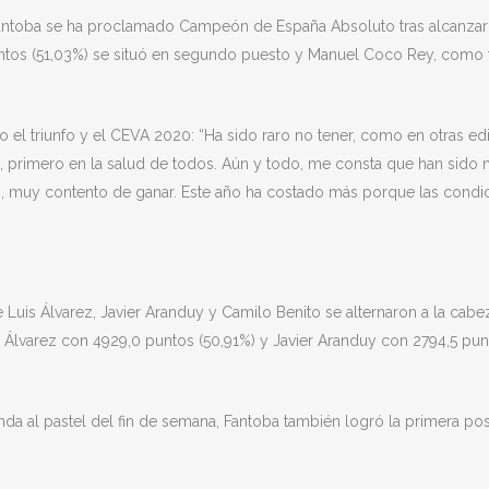
r Fantoba se ha proclamado Campeón de España Absoluto tras alcanzar
ntos (51,03%) se situó en segundo puesto y Manuel Coco Rey, como t
 el triunfo y el CEVA 2020: “Ha sido raro no tener, como en otras ed
e, primero en la salud de todos. Aún y todo, me consta que han sido 
vo, muy contento de ganar. Este año ha costado más porque las condi
e Luis Álvarez, Javier Aranduy y Camilo Benito se alternaron a la cabe
s Álvarez con 4929,0 puntos (50,91%) y Javier Aranduy con 2794,5 punt
nda al pastel del fin de semana, Fantoba también logró la primera 