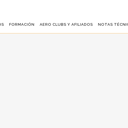
OS
FORMACIÓN
AERO CLUBS Y AFILIADOS
NOTAS TÉCNI
TOBA SE CORONA C