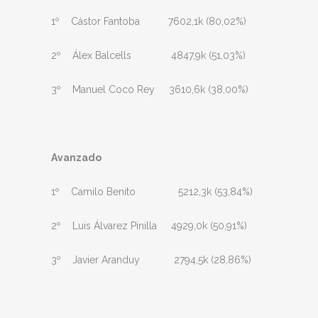
1º Cástor Fantoba 7602,1k (80,02%)
2º Álex Balcells 4847,9k (51,03%)
3º Manuel Coco Rey 3610,6k (38,00%)
Avanzado
1º Camilo Benito 5212,3k (53,84%)
2º Luis Álvarez Pinilla 4929,0k (50,91%)
3º Javier Aranduy 2794,5k (28,86%)