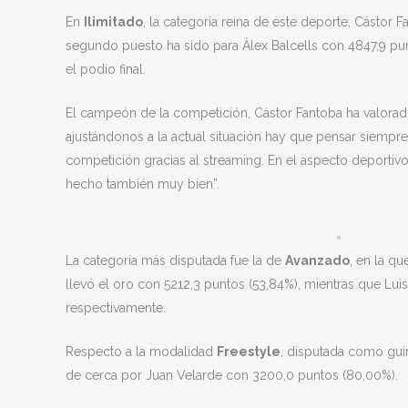
En
Ilimitado
, la categoría reina de este deporte, Cásto
segundo puesto ha sido para Álex Balcells con 4847,9 pu
el podio final.
El campeón de la competición, Cástor Fantoba ha valorado
ajustándonos a la actual situación hay que pensar siempr
competición gracias al streaming. En el aspecto deporti
hecho también muy bien”.
La categoría más disputada fue la de
Avanzado
, en la qu
llevó el oro con 5212,3 puntos (53,84%), mientras que Lui
respectivamente.
Respecto a la modalidad
Freestyle
, disputada como gui
de cerca por Juan Velarde con 3200,0 puntos (80,00%).