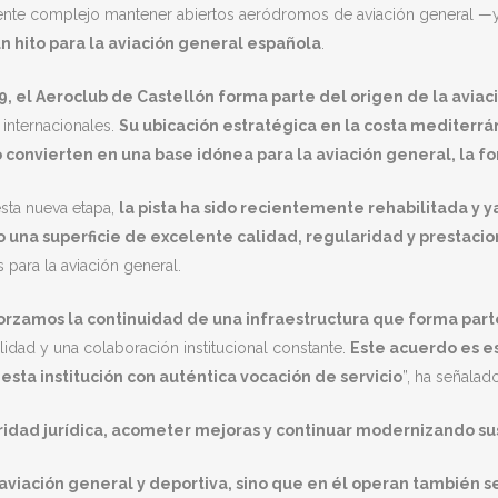
amente complejo mantener abiertos aeródromos de aviación general —
 hito para la aviación general española
.
el Aeroclub de Castellón forma parte del origen de la aviación
 internacionales.
Su ubicación estratégica en la costa mediterr
o convierten en una base idónea para la aviación general, la 
ta nueva etapa,
la pista ha sido recientemente rehabilitada y
 una superficie de excelente calidad, regularidad y prestacion
para la aviación general.
forzamos la continuidad de una infraestructura que forma par
idad y una colaboración institucional constante.
Este acuerdo es es
sta institución con auténtica vocación de servicio
”, ha señalad
uridad jurídica, acometer mejoras y continuar modernizando su
a aviación general y deportiva, sino que en él operan también 