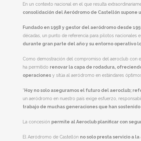
En un contexto nacional en el que resulta extraordinari
consolidación del Aeródromo de Castellón supone un
Fundado en 1958 y gestor del aeródromo desde 1959, 
décadas, un punto de referencia para pilotos nacionales e
durante gran parte del año y su entorno operativo l
Como demostración del compromiso del aeroclub con es
ha permitido
renovar la capa de rodadura, ofreciendo
operaciones
y sitúa al aeródromo en estándares óptimos 
“
Hoy no solo aseguramos el futuro del aeroclub; re
un aeródromo en nuestro país exige esfuerzo, responsabil
trabajo de muchas generaciones que han sostenido e
La concesión
permite al Aeroclub planificar con seg
El Aeródromo de Castellón
no solo presta servicio a l