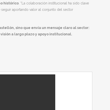
o histórico
. “La colaboración institucional ha sido clave
 seguir aportando valor al conjunto del sector
tellón, sino que envía un mensaje claro al sector:
sión a largo plazo y apoyo institucional.