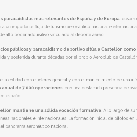
s paracaidistas más relevantes de España y de Europa
, desarr
rae a un importante flujo de turismo aeronáutico nacional e internaci
 de alto poder adquisitivo vinculado al deporte aéreo.
cios públicos y paracaidismo deportivo sitúa a Castellón como
nida y sostenida durante décadas por el propio Aeroclub de Castell
la entidad con el interés general y con el mantenimiento de una infra
a anual de 7.000 operaciones
, con una destacada presencia de avia
neo español.
tellón mantiene una sólida vocación formativa
. A lo largo de s
líneas nacionales e internacionales. La formación inicial de pilotos 
del panorama aeronáutico nacional.