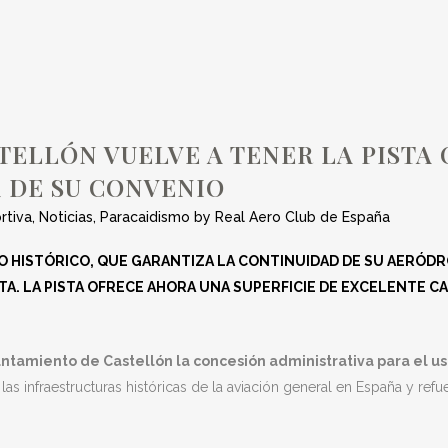
A, TRAS SU REHAB
RMA DE SU CONVE
ELLÓN VUELVE A TENER LA PISTA 
A DE SU CONVENIO
rtiva
,
Noticias
,
Paracaidismo
by
Real Aero Club de España
O HISTÓRICO, QUE GARANTIZA LA CONTINUIDAD DE SU AERÓD
STA. LA PISTA OFRECE AHORA UNA SUPERFICIE DE EXCELENTE 
untamiento de Castellón la concesión administrativa para el u
 las infraestructuras históricas de la aviación general en España y r