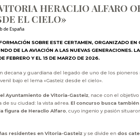
VITORIA HERACLIO ALFARO 
SDE EL CIELO»
ub de España
INFORMACIÓN SOBRE ESTE CERTAMEN, ORGANIZADO EN
UNDO DE LA AVIACIÓN A LAS NUEVAS GENERACIONES. L
DE FEBRERO Y EL 15 DE MARZO DE 2026.
ción decana y guardiana del legado de uno de los pioneros
enil bajo el lema «Gasteiz desde el cielo».
del Ayuntamiento de Vitoria-Gasteiz
, nace con el objetiv
de su ciudad: la vista aérea.
El concurso busca también e
figura de Heraclio Alfaro
, cuyo ingenio y pasión situaro
iñas residentes en Vitoria-Gasteiz
y se divide en
dos categ