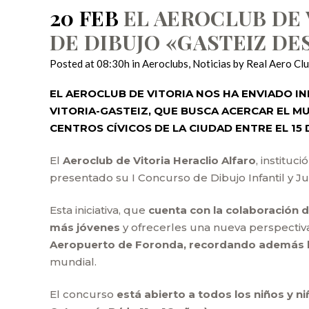
20 FEB
EL AEROCLUB DE 
DE DIBUJO «GASTEIZ DE
Posted at 08:30h
in
Aeroclubs
,
Noticias
by
Real Aero Cl
EL AEROCLUB DE VITORIA NOS HA ENVIADO 
VITORIA-GASTEIZ, QUE BUSCA ACERCAR EL M
CENTROS CÍVICOS DE LA CIUDAD ENTRE EL 15 
El
Aeroclub de Vitoria Heraclio Alfaro
, institu
presentado su I Concurso de Dibujo Infantil y Juv
Esta iniciativa, que
cuenta con la colaboración 
más jóvenes
y ofrecerles una nueva perspectiva 
Aeropuerto de Foronda, recordando además la 
mundial.
El concurso
está abierto a todos los niños y n