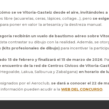
cómo se ve Vitoria-Gasteiz desde el aire, invitándoles a
 es libre (acuarelas, ceras, lápices, collage…), pero
se exige
 para poner en valor la artesanía y la destreza manual.
goría recibirán un vuelo de bautismo aéreo sobre Vitor
rtista contrastar su dibujo con la realidad. Además, se oto
 (kits profesionales de dibujo)
para incentivar la particip
do 15 de febrero y finalizará el 15 de marzo de 2026
. P
e encuentro de la red de Centros Cívicos de Vitoria-Gast
lde, Hegoalde, Lakua, Salburua y Zabalgana)
en horario de 
signados por el Aeroclub,
se dará a conocer el 22 de m
s información pueden acudir a la
WEB DEL CONCURSO
.