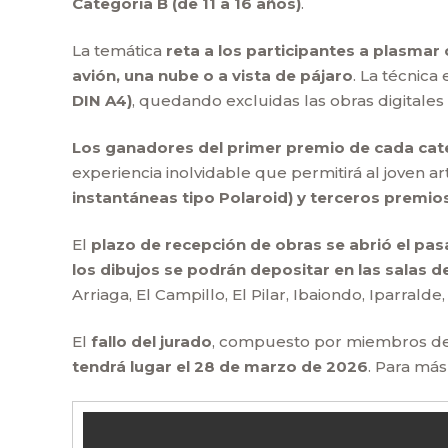
Categoría B (de 11 a 16 años)
.
La temática
reta a los participantes a plasmar 
avión, una nube o a vista de pájaro
. La técnica
DIN A4)
, quedando excluidas las obras digitales
Los ganadores del primer premio de cada cate
experiencia inolvidable que permitirá al joven a
instantáneas tipo Polaroid) y terceros premios
El
plazo de recepción de obras se abrió el pasa
los dibujos se podrán depositar en las salas d
Arriaga, El Campillo, El Pilar, Ibaiondo, Iparra
El
fallo del jurado
, compuesto por miembros de
tendrá lugar el 28 de marzo de 2026
. Para má