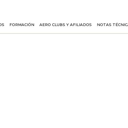
OS
FORMACIÓN
AERO CLUBS Y AFILIADOS
NOTAS TÉCNIC
 DE VITORIA HER
 CONCURSO DE DIB
DESDE EL CIELO»