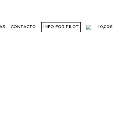
AS
CONTACTO
INFO FOR PILOT
0,00€
ACLIO ALFARO
UJO «GASTEIZ