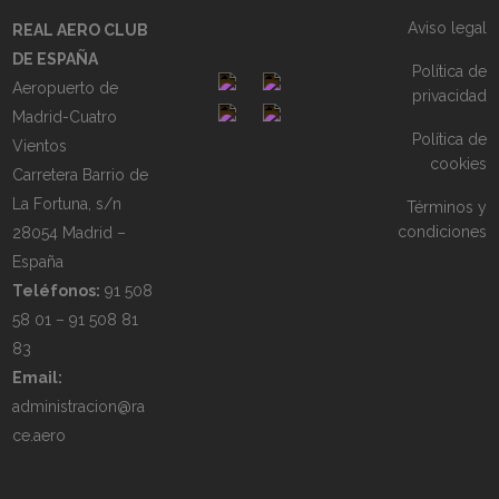
Aviso legal
REAL AERO CLUB
DE ESPAÑA
Política de
Aeropuerto de
privacidad
Madrid-Cuatro
Política de
Vientos
cookies
Carretera Barrio de
La Fortuna, s/n
Términos y
condiciones
28054 Madrid –
España
Teléfonos:
91 508
58 01 – 91 508 81
83
Email:
administracion@ra
ce.aero