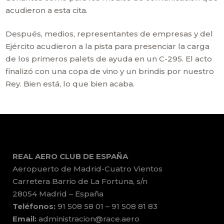
acudieron a esta cita.
Después, medios, representantes de empresas y del
Ejército acudieron a la pista para presenciar la carga
de los primeros palets de ayuda en un C-295. El acto
finalizó con una copa de vino y un brindis por nuestro
Rey. Bien está, lo que bien acaba.
REAL AERO CLUB DE ESPAÑA
Aeropuerto de Madrid-Cuatro Vientos
Carretera Barrio de La Fortuna, s/n
28054 Madrid – España
Teléfonos:
91 508 58 01 – 91 508 81 83
Email:
administracion@race.aero