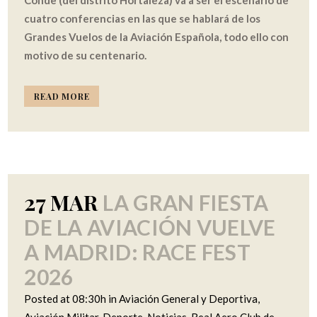
Conde (del distrito Hortaleza) va a ser el escenario de
cuatro conferencias en las que se hablará de los
Grandes Vuelos de la Aviación Española, todo ello con
motivo de su centenario.
READ MORE
27 MAR
LA GRAN FIESTA
DE LA AVIACIÓN VUELVE
A MADRID: RACE FEST
2026
Posted at 08:30h
in
Aviación General y Deportiva
,