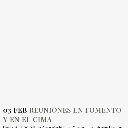
REUNIONES EN
FOMENTO Y EN
EL CIMA
03 FEB
REUNIONES EN FOMENTO
Y EN EL CIMA
Posted at 09:03h
in
Aviación Militar
,
Cartas a la administración
,