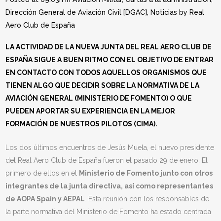
Dirección General de Aviación Civil [DGAC]
,
Noticias
by
Real
Aero Club de España
LA ACTIVIDAD DE LA NUEVA JUNTA DEL REAL AERO CLUB DE
ESPAÑA SIGUE A BUEN RITMO CON EL OBJETIVO DE ENTRAR
EN CONTACTO CON TODOS AQUELLOS ORGANISMOS QUE
TIENEN ALGO QUE DECIDIR SOBRE LA NORMATIVA DE LA
AVIACIÓN GENERAL (MINISTERIO DE FOMENTO) O QUE
PUEDEN APORTAR SU EXPERIENCIA EN LA MEJOR
FORMACIÓN DE NUESTROS PILOTOS (CIMA).
Los dos últimos encuentros de Jesús Muela, el nuevo presidente
del Real Aero Club de España fueron el pasado 29 de enero. El
primero de ellos en el
Ministerio de Fomento junto con otros
integrantes de la junta directiva, así como representantes
de AOPA Spain y AEPAL
. Esta reunión con los responsables de
la parte normativa del Ministerio de Fomento ha estado centrada