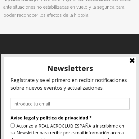
ante situaciones no estabilizadas en vuelo y la segunda para
poder reconocer los efectos de la hipoxia.
Aviso legal
REAL AERO CLUB
DE ESPAÑA
Política de
Aeropuerto de
privacidad
Madrid-Cuatro
Política de
Vientos
cookies
Carretera Barrio de
La Fortuna, s/n
Términos y
condiciones
28054 Madrid –
España
Teléfonos:
91 508