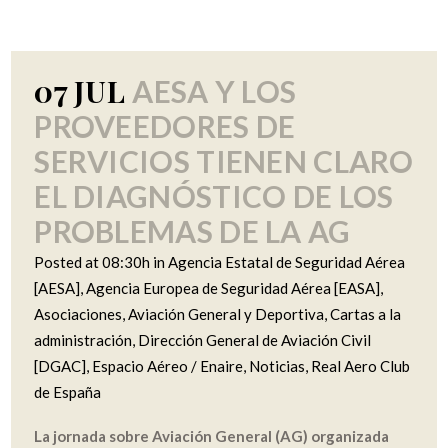
07 JUL
AESA Y LOS
PROVEEDORES DE
SERVICIOS TIENEN CLARO
EL DIAGNÓSTICO DE LOS
PROBLEMAS DE LA AG
Posted at 08:30h
in
Agencia Estatal de Seguridad Aérea
[AESA]
,
Agencia Europea de Seguridad Aérea [EASA]
,
Asociaciones
,
Aviación General y Deportiva
,
Cartas a la
administración
,
Dirección General de Aviación Civil
[DGAC]
,
Espacio Aéreo / Enaire
,
Noticias
,
Real Aero Club
de España
La jornada sobre Aviación General (AG) organizada