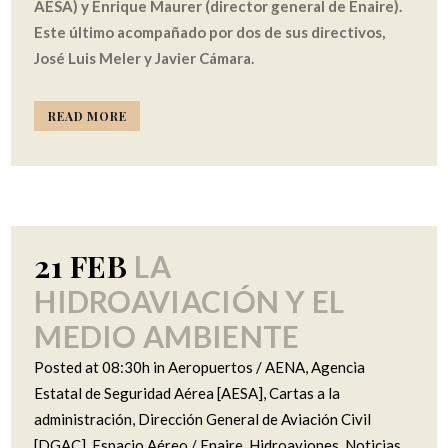
AESA) y Enrique Maurer (director general de Enaire).
Este último acompañado por dos de sus directivos,
José Luis Meler y Javier Cámara.
READ MORE
21 FEB
LA
HIDROAVIACIÓN Y EL
MEDIO AMBIENTE
Posted at 08:30h
in
Aeropuertos / AENA
,
Agencia
Estatal de Seguridad Aérea [AESA]
,
Cartas a la
administración
,
Dirección General de Aviación Civil
[DGAC]
,
Espacio Aéreo / Enaire
,
Hidroaviones
,
Noticias
,