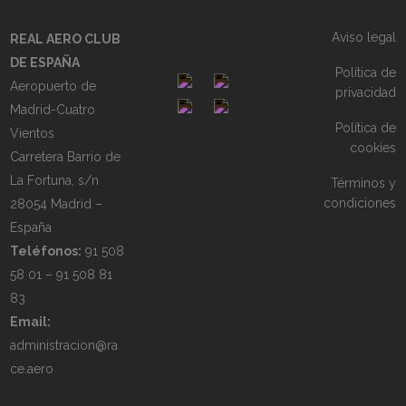
Aviso legal
REAL AERO CLUB
DE ESPAÑA
Política de
Aeropuerto de
privacidad
Madrid-Cuatro
Política de
Vientos
cookies
Carretera Barrio de
La Fortuna, s/n
Términos y
condiciones
28054 Madrid –
España
Teléfonos:
91 508
58 01 – 91 508 81
83
Email:
administracion@ra
ce.aero