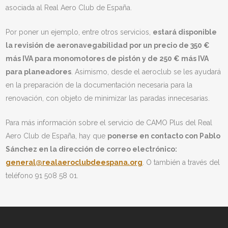
asociada al Real Aero Club de España.
Por poner un ejemplo, entre otros servicios,
estará disponible
la revisión de aeronavegabilidad por un precio de 350 €
más IVA para monomotores de pistón y de 250 € más IVA
para planeadores
. Asimismo, desde el aeroclub se les ayudará
en la preparación de la documentación necesaria para la
renovación, con objeto de minimizar las paradas innecesarias.
Para más información sobre el servicio de CAMO Plus del Real
Aero Club de España, hay que
ponerse en contacto con Pablo
Sánchez en la dirección de correo electrónico:
general@realaeroclubdeespana.org
. O también a través del
teléfono 91 508 58 01.