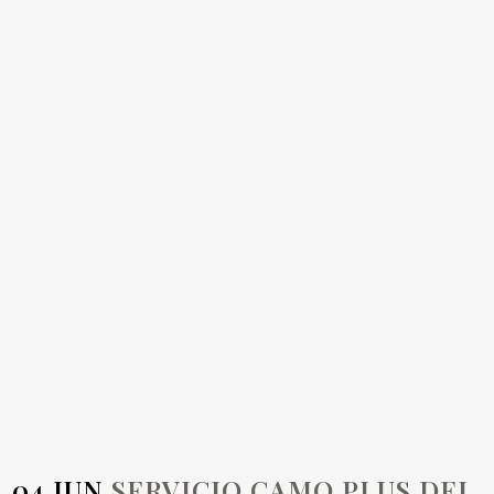
SERVICIO CAMO
PLUS DEL REAL
AERO CLUB DE
ESPAÑA
04 JUN
SERVICIO CAMO PLUS DEL