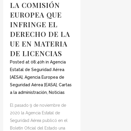
LA COMISIÓN
EUROPEA QUE
INFRINGE EL
DERECHO DE LA
UE EN MATERIA
DE LICENCIAS
Posted at 08:40h
in
Agencia
Estatal de Seguridad Aérea
[AESA]
,
Agencia Europea de
Seguridad Aérea [EASA]
,
Cartas
a la administración
,
Noticias
El pasado 9 de noviembre de
2020 la Agencia Estatal de
Seguridad Aérea publicó en el
Boletín Oficial del Estado una