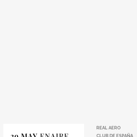
AGENCIA
EUROPEA DE
SEGURIDAD
AÉREA [EASA]
REAL AERO
29 MAY
ENAIRE
CLUB DE ESPAÑA