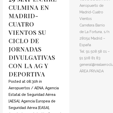
CULMINA EN
Aeropuerto de
Madrid-Cuatro
MADRID-
Vientos
CUATRO
Carretera Barrio
VIENTOS SU
de La Fortuna, s/n
28054 Madrid –
CICLO DE
España
JORNADAS
Tel: 91 508 58 01 –
DIVULGATIVAS
91 508 81 83
CON LA AG Y
general@realaerocl
ÁREA PRIVADA
DEPORTIVA
Posted at 08:30h
in
Aeropuertos / AENA
,
Agencia
Estatal de Seguridad Aérea
[AESA]
,
Agencia Europea de
Seguridad Aérea [EASA]
,