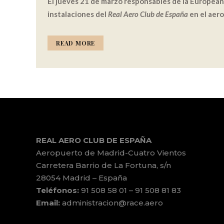
El jueves 21 de marzo responsables de la European 
instalaciones del
Real Aero Club de España
en el aer
READ MORE
REAL AERO CLUB DE ESPAÑA
Aeropuerto de Madrid-Cuatro Vientos
Carretera Barrio de La Fortuna, s/n
28054 Madrid – España
Teléfonos:
91 508 58 01 – 91 508 81 83
Email:
administracion@race.aero