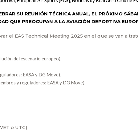
portiva
,
European Air Sports [EAS]
,
Noticias
by
Real Aero Club de E
EBRAR SU REUNIÓN TÉCNICA ANUAL, EL PRÓXIMO SÁBAD
DAD QUE PREOCUPAN A LA AVIACIÓN DEPORTIVA EURO
ar el EAS Technical Meeting 2025 en el que se van a trat
lución del escenario europeo).
 reguladores: EASA y DG Move).
 miembros y reguladores: EASA y DG Move).
(WET o UTC)