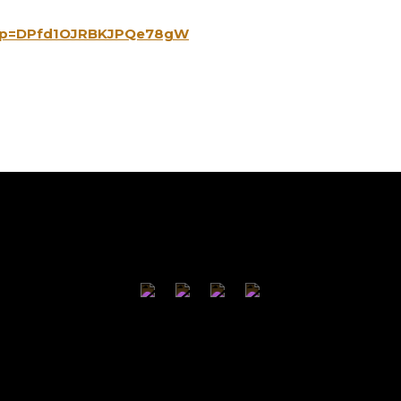
32?p=DPfd1OJRBKJPQe78gW