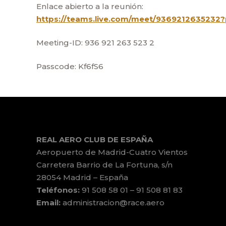
Enlace abierto a la reunión:
https://teams.live.com/meet/93692126352
Meeting-ID: 936 921 263 523 2
Passcode: Kf6fS6
REAL AERO CLUB DE ESPAÑA
Aeropuerto de Madrid-Cuatro Vientos
Carretera Barrio de La Fortuna, s/n
28054 Madrid – España
Teléfonos:
91 508 58 01 – 91 508 81 83
Email:
administracion@race.aero