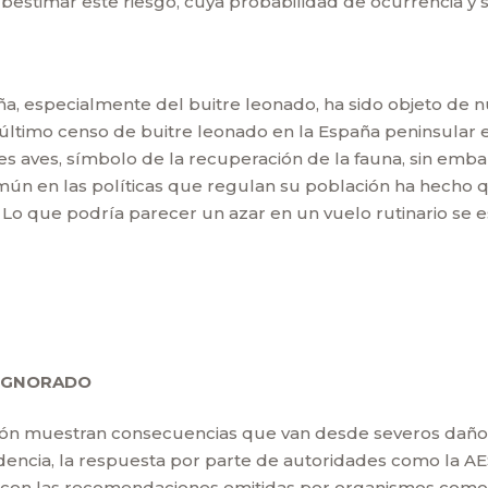
bestimar este riesgo, cuya probabilidad de ocurrencia y
a, especialmente del buitre leonado, ha sido objeto de 
 último censo de buitre leonado en la España peninsular e
mes aves, símbolo de la recuperación de la fauna, sin emba
omún en las políticas que regulan su población ha hecho 
 Lo que podría parecer un azar en un vuelo rutinario se e
 IGNORADO
ación muestran consecuencias que van desde severos daños
dencia, la respuesta por parte de autoridades como la AES
o con las recomendaciones emitidas por organismos como l