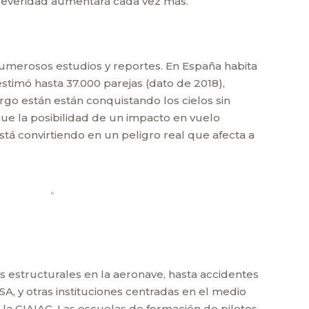
 severidad aumentará cada vez más.
numerosos estudios y reportes. En España habita
stimó hasta 37.000 parejas (dato de 2018),
rgo están están conquistando los cielos sin
que la posibilidad de un impacto en vuelo
stá convirtiendo en un peligro real que afecta a
 estructurales en la aeronave, hasta accidentes
A, y otras instituciones centradas en el medio
a CIAIAC. Las escuelas de formación de pilotos,