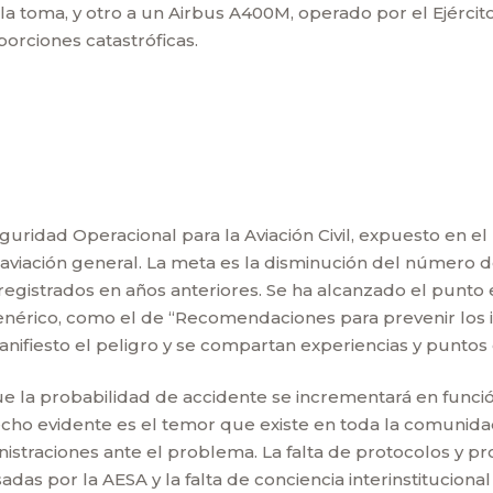
a toma, y otro a un Airbus A400M, operado por el Ejército 
rciones catastróficas.
guridad Operacional para la Aviación Civil, expuesto en el
 aviación general. La meta es la disminución del número d
s registrados en años anteriores. Se ha alcanzado el punt
 genérico, como el de “Recomendaciones para prevenir los
nifiesto el peligro y se compartan experiencias y puntos d
 la probabilidad de accidente se incrementará en funció
cho evidente es el temor que existe en toda la comunida
nistraciones ante el problema. La falta de protocolos y p
adas por la AESA y la falta de conciencia interinstitucio