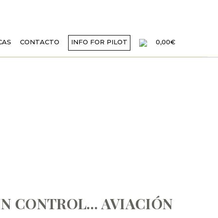
CAS
CONTACTO
INFO FOR PILOT
0,00€
N DE BUITRES
 PELIGRO!!
IN CONTROL… AVIACIÓN