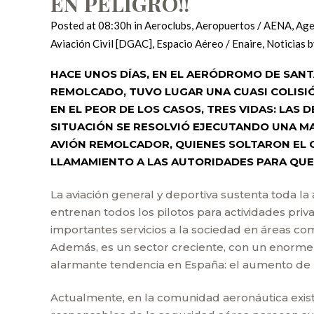
EN PELIGRO!!
Posted at 08:30h
in
Aeroclubs
,
Aeropuertos / AENA
,
Age
Aviación Civil [DGAC]
,
Espacio Aéreo / Enaire
,
Noticias
HACE UNOS DÍAS, EN EL AERÓDROMO DE SANT
REMOLCADO, TUVO LUGAR UNA CUASI COLISIÓ
EN EL PEOR DE LOS CASOS, TRES VIDAS: LAS
SITUACIÓN SE RESOLVIÓ EJECUTANDO UNA MAN
AVIÓN REMOLCADOR, QUIENES SOLTARON EL 
LLAMAMIENTO A LAS AUTORIDADES PARA QUE
La aviación general y deportiva sustenta toda la
entrenan todos los pilotos para actividades priv
importantes servicios a la sociedad en áreas como
Además, es un sector creciente, con un enorme 
alarmante tendencia en España: el aumento de l
Actualmente, en la comunidad aeronáutica exist