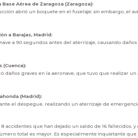
la Base Aérea de Zaragoza (Zaragoza):
cción abrió un boquete en el fuselaje; sin embargo, el a
ión a Barajas, Madrid:
ave a 90 segundos antes del aterrizaje, causando daños e
s (Cuenca):
ó daños graves en la aeronave, que tuvo que realizar un a
dahonda (Madrid):
nte el despegue, realizando un aterrizaje de emergencia
8 accidentes que han dejado un saldo de 16 fallecidos, y 
úmero total es mayor. Es especialmente inquietante que u