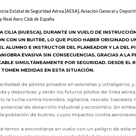
ncia Estatal de Seguridad Aérea [AESA]
,
Aviación General y Deporti
by
Real Aero Club de España
A CILIA (HUESCA), DURANTE UN VUELO DE INSTRUCCIÓ
N CON UN BUITRE, LO QUE PUDO HABER ORIGINADO U
 DEL ALUMNO E INSTRUCTOR DEL PLANEADOR Y LA DEL 
IOBRA EVASIVA SIN CONSECUENCIAS, GRACIAS A LA PE
CABLE SIMULTÁNEAMENTE POR SEGURIDAD. DESDE EL 
 TOMEN MEDIDAS EN ESTA SITUACIÓN.
 actividad de pilotos privados en avionetas y ultraligeros,
ada y deportivas, y serán los futuros pilotos de línea aér
 la lucha contra incendios, vigilancia, rescate, traslados
potencial de desarrollo industrial y económico. Sin emba
a población de buitres, cuyos impactos contra aeronaves 
e temor a encontrarse en vuelo con un peligro de esta m