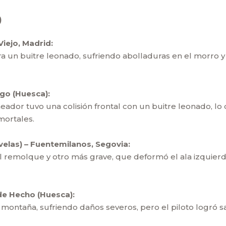
)
Viejo, Madrid:
a un buitre leonado, sufriendo abolladuras en el morro y 
go (Huesca):
dor tuvo una colisión frontal con un buitre leonado, lo q
mortales.
velas) – Fuentemilanos, Segovia:
l remolque y otro más grave, que deformó el ala izquierd
 de Hecho (Huesca):
montaña, sufriendo daños severos, pero el piloto logró sal