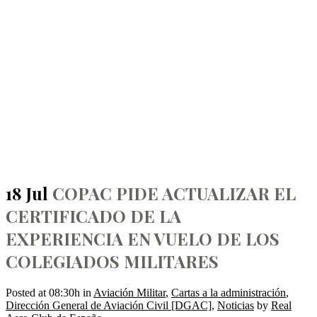
COPAC PIDE ACTUALIZAR
EL CERTIFICADO DE LA
EXPERIENCIA EN VUELO
DE LOS COLEGIADOS
18 Jul
COPAC PIDE ACTUALIZAR EL
MILITARES
CERTIFICADO DE LA
EXPERIENCIA EN VUELO DE LOS
COLEGIADOS MILITARES
Posted at 08:30h
in
Aviación Militar
,
Cartas a la administración
,
Dirección General de Aviación Civil [DGAC]
,
Noticias
by
Real