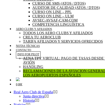
CURSO DE SMS (ATOS / DTOS)
AUDITOR DE CALIDAD (ATOS / DTOS)
CURSO ON LINE – PPL
CURSO ON LINE – ULM
AVSEC-AVSAF-CAM-COM
COMPETENCIA LINGUÍSTICA
AERO CLUBS Y AFILIADOS
TODOS LOS AERO CLUBS Y AFILIADOS
CREA TU AEROCLUB
TARIFA AFILIADOS Y SERVICIOS OFRECIDOS
NOTAS TÉCNICAS
CONTACTO
INFO FOR PILOT
AENA TPV VIRTUAL: PAGO DE TASAS DESDE
AVIÓN
HANDLING
RECLAMACIONES DE LA AVIACION GENERAL
LOS AEROPUERTOS ESPAÑOLES
0,00€
Real Aero Club de España
Junta directiva
Historia
Noticias