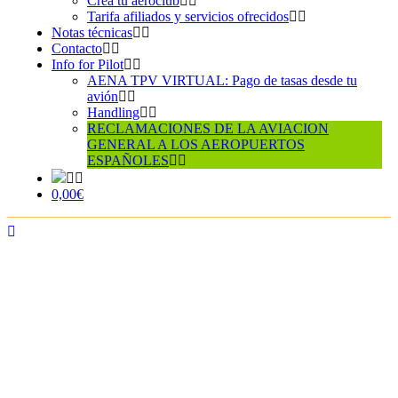
Crea tu aeroclub
Tarifa afiliados y servicios ofrecidos
Notas técnicas
Contacto
Info for Pilot
AENA TPV VIRTUAL: Pago de tasas desde tu
avión
Handling
RECLAMACIONES DE LA AVIACION
GENERAL A LOS AEROPUERTOS
ESPAÑOLES
0,00€