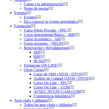
Cartas a la administración
Notas de prensa
Eventos
Eventos
Da a conocer tu evento aeronáutico
Formación
Curso Piloto Privado – PPL
Curso Instrumental Básico – BIR
Curso Acrobático – AR
Curso nocturno – NIGHT
Renovación y Revalidaciones
SEP
BIR
IR-SEP
Formación ON LINE
Otros Cursos
Curso de SMS (ATOS / DTOS)
Auditor de Calidad (ATOS / DTOS)
Curso On Line – PPL
Curso On Line – ULM
AVSEC-AVSAF-CAM-COM
Competencia linguística
Aero clubs y afiliados
Todos los aero clubs y afiliados