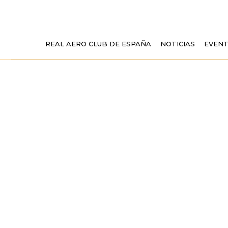
REAL AERO CLUB DE ESPAÑA
NOTICIAS
EVEN
NOVEDADES 
ULM. Y LA AV
LA NUEV