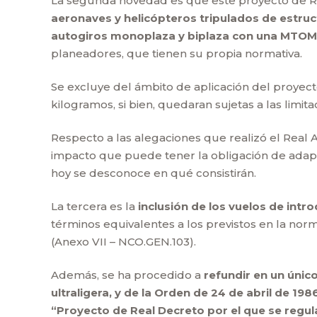
La segunda novedad es que este proyecto de Re
aeronaves y helicópteros tripulados de estruct
autogiros monoplaza y biplaza con una MTOM 
planeadores, que tienen su propia normativa.
Se excluye del ámbito de aplicación del proyect
kilogramos, si bien, quedaran sujetas a las limit
Respecto a las alegaciones que realizó el Real 
impacto que puede tener la obligación de adapt
hoy se desconoce en qué consistirán.
La tercera es la
inclusión de los vuelos de intr
términos equivalentes a los previstos en la no
(Anexo VII – NCO.GEN.103).
Además, se ha procedido a
refundir en un únic
ultraligera, y de la Orden de 24 de abril de 198
“Proyecto de Real Decreto por el que se regula