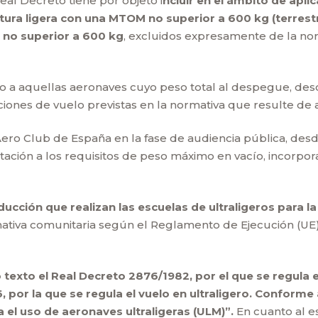
al Decreto tiene por objeto i
ncluir en el ámbito de apli
ura ligera con una MTOM no superior a 600 kg (terrestr
no superior a 600 kg
, excluidos expresamente de la nor
o a aquellas aeronaves cuyo peso total al despegue, desco
aciones de vuelo previstas en la normativa que resulte de a
Aero Club de España en la fase de audiencia pública, desde
ación a los requisitos de peso máximo en vacío, incorpor
oducción que realizan las escuelas de ultraligeros para
rmativa comunitaria según el Reglamento de Ejecución (UE
o texto el Real Decreto 2876/1982, por el que se regula 
6, por la que se regula el vuelo en ultraligero. Conforme 
 el uso de aeronaves ultraligeras (ULM)”.
En cuanto al e