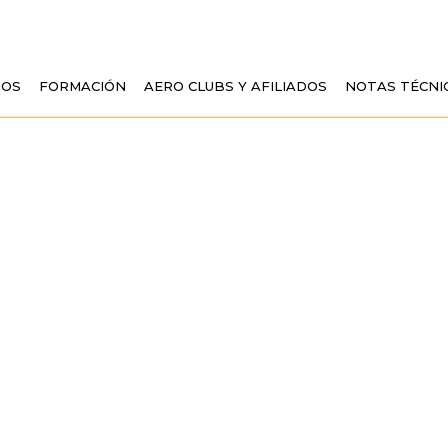
TOS
FORMACIÓN
AERO CLUBS Y AFILIADOS
NOTAS TÉCNI
EN LA FUTURA NO
IACIÓN GENERAL Y
A ESTRUCTURA DE