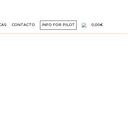
CAS
CONTACTO
INFO FOR PILOT
0,00€
RMATIVA DEL
 DEPORTIVA EN
 LA DGAC