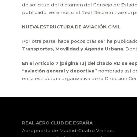
de solicitud del dictamen del Consejo de Estado
publicado, veremos si el Real Decreto trae sorp
NUEVA ESTRUCTURA DE AVIACIÓN CIVIL
Por otra parte, hace pocos días ser ha publicad
Transportes, Movilidad y Agenda Urbana
. Den
En el Artículo 7 (página 13) del citado RD se es
“aviación general y deportiva”
nombrada así en l
en la estructura organizativa de la Dirección Gene
REAL AERO CLUB DE ESPAÑA
Aeropuerto de Madrid-Cuatro Vientos