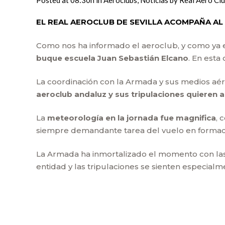
Posted at 08:30h
in
Aeroclubs
,
Noticias
by
Real Aero Cl
EL REAL AEROCLUB DE SEVILLA ACOMPAÑA AL
Como nos ha informado el aeroclub, y como ya e
buque escuela Juan Sebastián Elcano
. En esta
La coordinación con la Armada y sus medios aér
aeroclub andaluz y sus tripulaciones quieren 
La
meteorología en la jornada fue magnifica
, 
siempre demandante tarea del vuelo en formac
La Armada ha inmortalizado el momento con la
entidad y las tripulaciones se sienten especialm