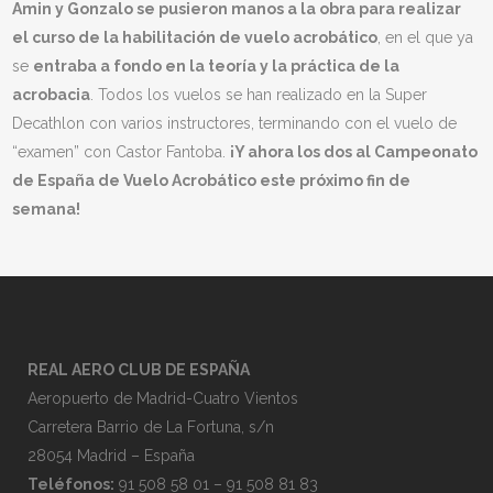
Amin y Gonzalo se pusieron manos a la obra para realizar
el curso de la habilitación de vuelo acrobático
, en el que ya
se
entraba a fondo en la teoría y la práctica de la
acrobacia
. Todos los vuelos se han realizado en la Super
Decathlon con varios instructores, terminando con el vuelo de
“examen” con Castor Fantoba.
¡Y ahora los dos al Campeonato
de España de Vuelo Acrobático este próximo fin de
semana!
REAL AERO CLUB DE ESPAÑA
Aeropuerto de Madrid-Cuatro Vientos
Carretera Barrio de La Fortuna, s/n
28054 Madrid – España
Teléfonos:
91 508 58 01 – 91 508 81 83