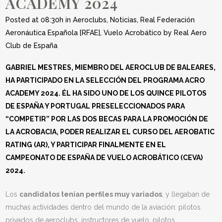
ACADEMY 2024
Posted at 08:30h
in
Aeroclubs
,
Noticias
,
Real Federación
Aeronáutica Española [RFAE]
,
Vuelo Acrobático
by
Real Aero
Club de España
GABRIEL MESTRES, MIEMBRO DEL AEROCLUB DE BALEARES,
HA PARTICIPADO EN LA SELECCIÓN DEL PROGRAMA ACRO
ACADEMY 2024. ÉL HA SIDO UNO DE LOS QUINCE PILOTOS
DE ESPAÑA Y PORTUGAL PRESELECCIONADOS PARA
“COMPETIR” POR LAS DOS BECAS PARA LA PROMOCIÓN DE
LA ACROBACIA, PODER REALIZAR EL CURSO DEL AEROBATIC
RATING (AR), Y PARTICIPAR FINALMENTE EN EL
CAMPEONATO DE ESPAÑA DE VUELO ACROBÁTICO (CEVA)
2024.
Los
candidatos tenían perfiles muy variados
, y llegaban de
muchas actividades dentro del mundo de la aviación: pilotos
privados de aeroclubs, instructores de vuelo, pilotos