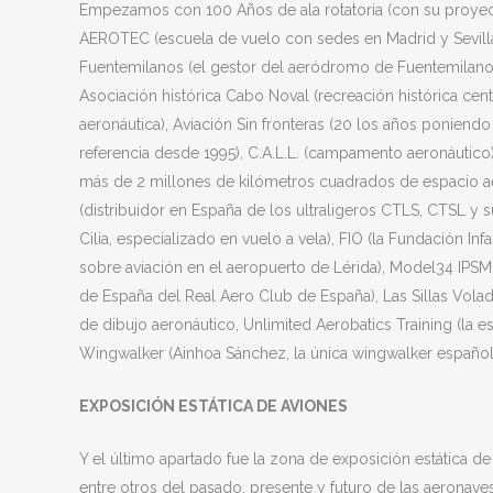
Empezamos con 100 Años de ala rotatoria (con su proyecto
AEROTEC (escuela de vuelo con sedes en Madrid y Sevilla
Fuentemilanos (el gestor del aeródromo de Fuentemilanos, 
Asociación histórica Cabo Noval (recreación histórica centr
aeronáutica), Aviación Sin fronteras (20 los años poniendo 
referencia desde 1995), C.A.L.L. (campamento aeronáutico
más de 2 millones de kilómetros cuadrados de espacio aér
(distribuidor en España de los ultraligeros CTLS, CTSL y
Cilia, especializado en vuelo a vela), FIO (la Fundación I
sobre aviación en el aeropuerto de Lérida), Model34 IPSM
de España del Real Aero Club de España), Las Sillas Volado
de dibujo aeronáutico, Unlimited Aerobatics Training (la e
Wingwalker (Ainhoa Sánchez, la única wingwalker español
EXPOSICIÓN ESTÁTICA DE AVIONES
Y el último apartado fue la zona de exposición estática de
entre otros del pasado, presente y futuro de las aeronaves 