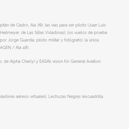
tán de Castro, Ala 78), las vías para ser piloto (Juan Luis
h Heilmeyer, de Las Sillas Voladoras), los vuelos de prueba
r Jorge Guardia, piloto militar y fotógrafo), la única
MAGEN / Ala 48).
, de Alpha Charly) y EASA’s vision for General Aviation
ladores aéreos virtuales), Lechuzas Negras (escuadrilla