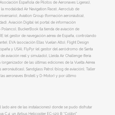
(Asociación Española de Pilotos de Aeronaves Ligeras),
la modalidad Air Navigation Race), Aeroclub de
iversario), Aviation Group (formación aeronáutica),
ad), Aviación Digital (el portal de información
ro Polanco), BuckerBook (la tienda de aviación de
IRE (el gestor de navegación aérea de España, controlando
e), EVA (asociación Ellas Vuelan Alto), Flight Design
España y USA), FlyPyr (el gestor del aeródromo de Santa
e aviación real y simulado), Lleida Air Challenge (feria
 (organizador de las últimas ediciones de la Vuelta Aérea
aeronáuticas), Sandglass Patrol (blog de aviación), Taller
las aeronaves Bristell y D-Motor) y por último
l lado aire de las instalaciones) donde se pudo disfrutar
rva C.4; un Airbus Helicopter EC-120 B “Colibrí”