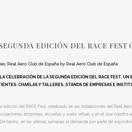
ANIZADO POR EL 
DE ESPAÑA
SEGUNDA EDICIÓN DEL RACE FEST
ias
,
Real Aero Club de España
by
Real Aero Club de España
 LA CELEBRACIÓN DE LA SEGUNDA EDICIÓN DEL RACE FEST, U
TIENTES: CHARLAS Y TALLERES, STANDS DE EMPRESAS E INSTIT
nda edición del RACE Fest, celebrado en las instalaciones del Real Ae
iaciones, empresas, escuelas y vuelo virtual, y en el que nuestro ae
 De hecho, en las últimas semanas la demanda por parte de expositor