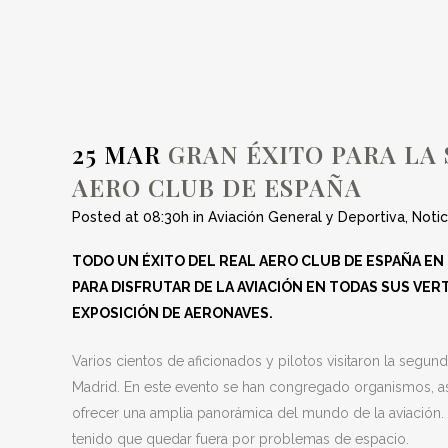
RACE FEST ORG
25 MAR
GRAN ÉXITO PARA LA 
AERO CLUB DE ESPAÑA
Posted at 08:30h
in
Aviación General y Deportiva
,
Notic
TODO UN ÉXITO DEL REAL AERO CLUB DE ESPAÑA EN
PARA DISFRUTAR DE LA AVIACIÓN EN TODAS SUS VER
EXPOSICIÓN DE AERONAVES.
Varios cientos de aficionados y pilotos visitaron la segu
Madrid. En este evento se han congregado organismos, asoc
ofrecer una amplia panorámica del mundo de la aviación.
tenido que quedar fuera por problemas de espacio.