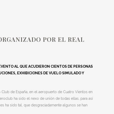
REAL AERO CLUB
 ORGANIZADO POR EL REAL
N EVENTO AL QUE ACUDIERON CIENTOS DE PERSONAS
UCIONES, EXHIBICIONES DE VUELO SIMULADO Y
ro Club de España, en el aeropuerto de Cuatro Vientos en
roclub ha sido el nexo de unión de todas ellas, para así
es ha sido tal, que desgraciadamente algunos se han