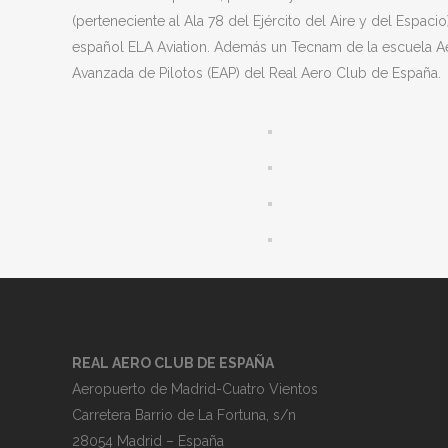
(perteneciente al Ala 78 del Ejército del Aire y del Espaci
español ELA Aviation. Además un Tecnam de la escuela Aerot
Avanzada de Pilotos (EAP) del Real Aero Club de España.
REAL AERO CLUB DE ESPAÑA
Aeropuerto de Madrid-Cuatro Vientos
Carretera Barrio de La Fortuna, s/n
28054 Madrid – España