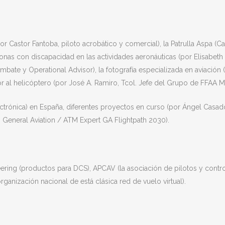
r Castor Fantoba, piloto acrobático y comercial), la Patrulla Aspa (Capi
ersonas con discapacidad en las actividades aeronáuticas (por Elisabet
ate y Operational Advisor), la fotografía especializada en aviación (po
 al helicóptero (por José A. Ramiro, Tcol. Jefe del Grupo de FFAA 
ectrónica) en España, diferentes proyectos en curso (por Ángel Casado
PCM General Aviation / ATM Expert GA Flightpath 2030).
ering (productos para DCS), APCAV (la asociación de pilotos y contro
ganización nacional de está clásica red de vuelo virtual).