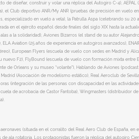
 de diseñar, construir y volar una réplica del Autogiro C-4), AEPAL 
), el Club deportivo ANR/My ANR (pruebas de precisión en vuelo en 
especializado en vuelo a vela), la Patrulla Aspa (celebrando su 20 an
ada en el ejército español desde finales del siglo XIX hasta la actualid
alas a la solidaridad), Aviones Bizarros (el stand de su autor Alejand
), ELA Aviation (25 años de experiencia en autogiros avanzados), ENA
eo), European Flyers (escuela de vuelo con sedes en Madrid y Alicant
 su nuevo F2), FlyBound (escuela de vuelo con formación mixta entre 
nfante de Orleans y su museo “volante”), Hablando de Aviones (podcast d
 Madrid (Asociación de modelismo estático), Real Aeroclub de Sevilla
ras (integración de las personas con discapacidad en las actividades 
scuela de acrobacia de Castor Fantoba), Wingmasters (distribuidor de 
a).
 aeronaves (situada en el corralito del Real Aero Club de España, en e
de ala rotatoria. Los protagonistas fueron la réplica del autogiro Cie