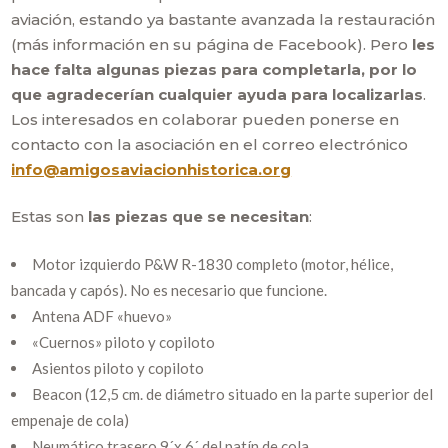
aviación, estando ya bastante avanzada la restauración
(más información en su página de Facebook). Pero
les
hace falta algunas piezas para completarla, por lo
que agradecerían cualquier ayuda para localizarlas
.
Los interesados en colaborar pueden ponerse en
contacto con la asociación en el correo electrónico
info@amigosaviacionhistorica.org
Estas son
las piezas que se necesitan
:
Motor izquierdo P&W R-1830 completo (motor, hélice,
bancada y capós). No es necesario que funcione.
Antena ADF «huevo»
«Cuernos» piloto y copiloto
Asientos piloto y copiloto
Beacon (12,5 cm. de diámetro situado en la parte superior del
empenaje de cola)
Neumático trasero 9´x 6´ del patín de cola