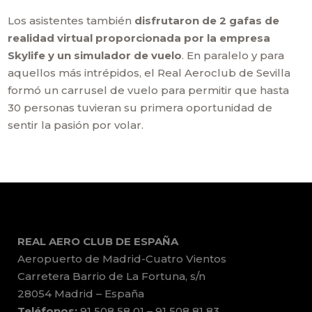
Los asistentes también
disfrutaron de 2 gafas de
realidad virtual proporcionada por la empresa
Skylife y un simulador de vuelo
. En paralelo y para
aquellos más intrépidos, el Real Aeroclub de Sevilla
formó un carrusel de vuelo para permitir que hasta
30 personas tuvieran su primera oportunidad de
sentir la pasión por volar.
REAL AERO CLUB DE ESPAÑA
Aeropuerto de Madrid-Cuatro Vientos
Carretera Barrio de La Fortuna, s/n
28054 Madrid – España
Teléfonos:
91 508 58 01 – 91 508 81 83