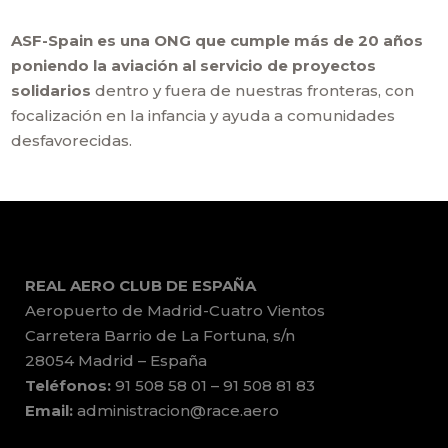
ASF-Spain es una ONG que cumple más de 20 años
poniendo la aviación al servicio de proyectos
solidarios
dentro y fuera de nuestras fronteras, con
focalización en la infancia y ayuda a comunidades
desfavorecidas.
REAL AERO CLUB DE ESPAÑA
Aeropuerto de Madrid-Cuatro Vientos
Carretera Barrio de La Fortuna, s/n
28054 Madrid – España
Teléfonos:
91 508 58 01 – 91 508 81 83
Email:
administracion@race.aero