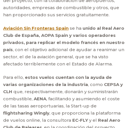
del proyecto, con la colaboración de aeropuertos,
autoridades, empresas de combustible y otros, que
han proporcionado sus servicios gratuitamente.
Aviación Sin Fronteras Spain
se ha
unido al Real Aero
Club de España, AOPA Spain y varios operadores
privados, para replicar el modelo francés en nuestro
país
, con el objetivo adicional de ayudar a reanimar un
sector, el de la aviación general, que se ha visto
afectado terriblemente con el Estado de Alarma.
Para ello,
estos vuelos cuentan con la ayuda de
varias organizaciones de la industria
, como
CEPSA y
CLH
que, respectivamente, donarán y suministrarán
combustible,
AENA
, facilitando y asumiendo el coste
de las tasas aeroportuarias, la Start-up de
flightsharing Wingly
, que proporciona la plataforma
de vuelos online, la consultora
EC-FLY
y el
Real Aero
Club de Baleares
, en la coordinación del proyecto,